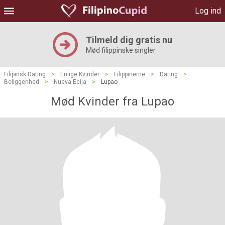
Log ind
Tilmeld dig gratis nu
Mød filippinske singler
Filipinsk Dating
>
Enlige Kvinder
>
Filippinerne
>
Dating
>
Beliggenhed
>
Nueva Ecija
>
Lupao
Mød Kvinder fra Lupao