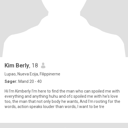
Kim Berly
, 18
Lupao, Nueva Ecija, Filippinerne
Søger:
Mand 20 - 40
Hi I'm Kimberly I'm here to find the man who can spoiled me with
everything and anything huhu and ofc spoiled me with he's love
too, the man that not only body he wants, And I'm rooting for the
words, action speaks louder than words, I want to be tre