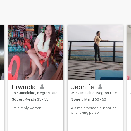
Erwinda
Jeonife
38
•
Jimalalud, Negros Oriental, Filippinerne
39
•
Jimalalud, Negros Oriental, Filippinerne
Søger:
Kvinde 35 - 55
Søger:
Mand 50 - 60
I'm simply women..
A simple woman but caring
and loving person.