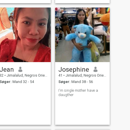
Jean
Josephine
32
•
Jimalalud, Negros Oriental, Filippinerne
41
•
Jimalalud, Negros Oriental, Filippinerne
Søger:
Mand 32 - 54
Søger:
Mand 38 - 56
I'm single mother have a
daugther