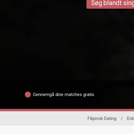
Søg blandt sing
Gennemgå dine matches gratis
Filipinsk Dating
/
Enl