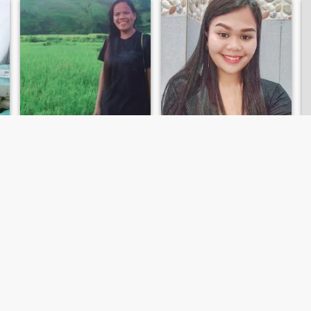
Jerlyn
Chona Marie
32
•
Jimalalud, Negros Oriental, Filippinerne
21
•
Jimalalud, Negros Oriental, Filippinerne
Søger:
Mand 31 - 51
Søger:
Mand 23 - 40