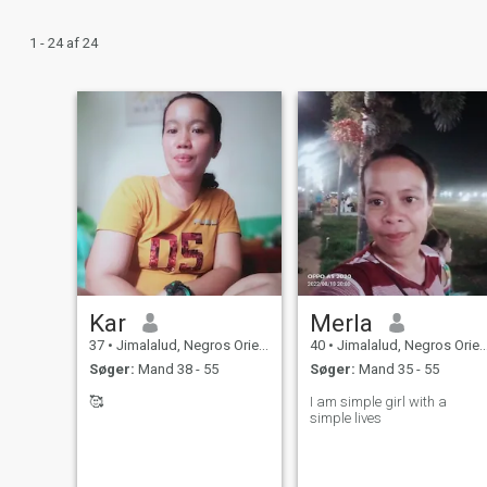
1 - 24 af 24
Kar
Merla
37
•
Jimalalud, Negros Oriental, Filippinerne
40
•
Jimalalud, Negros Oriental, Filippinerne
Søger:
Mand 38 - 55
Søger:
Mand 35 - 55
🥰
I am simple girl with a
simple lives