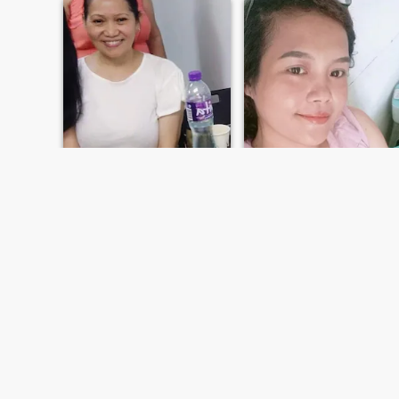
Lorna
Jelnie
54
•
Jimalalud, Negros Oriental, Filippinerne
33
•
Jimalalud, Negros Oriental, Filippinerne
Søger:
Mand 48 - 65
Søger:
Mand 45 - 51
FØRSTE
TIDLIGERE