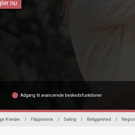
ler nu
Adgang til avancerede beskedsfunktioner
ige Kvinder
/
Filippinerne
/
Dating
/
Beliggenhed
/
Negros