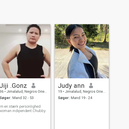
Jiji .Gonz
Judy ann
36
•
Jimalalud, Negros Oriental, Filippinerne
19
•
Jimalalud, Negros Oriental, Filippinerne
Søger:
Mand 32 - 53
Søger:
Mand 19 - 24
im en stærk personlighed
woman.indipendent.Chubby.