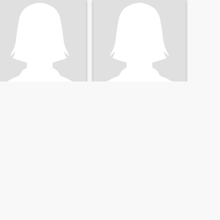
Maya
Red
18
•
Jimalalud, Negros Oriental, Filippinerne
25
•
Jimalalud, Negros Oriental, Filippinerne
Søger:
Mand 20 - 36
Søger:
Kvinde 25 - 43
NÆSTE
SIDSTE