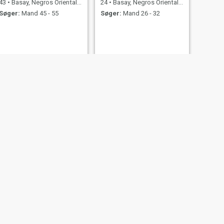
43
•
Basay, Negros Oriental, Filippinerne
24
•
Basay, Negros Oriental, Filippinerne
Søger:
Mand 45 - 55
Søger:
Mand 26 - 32
NÆSTE
Vangie Flores Tingal
26
•
Basay, Negros Oriental, Filippinerne
Søger:
Mand 29 - 48