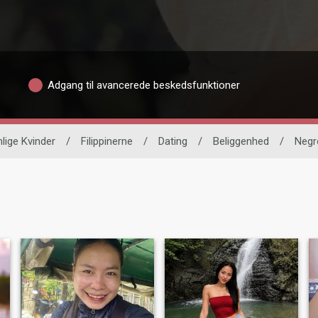
Adgang til avancerede beskedsfunktioner
nlige Kvinder
/
Filippinerne
/
Dating
/
Beliggenhed
/
Negr