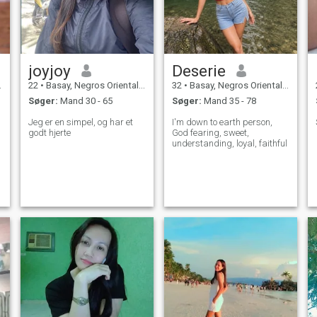
joyjoy
Deserie
22
•
Basay, Negros Oriental, Filippinerne
32
•
Basay, Negros Oriental, Filippinerne
Søger:
Mand 30 - 65
Søger:
Mand 35 - 78
Jeg er en simpel, og har et
I'm down to earth person,
godt hjerte
God fearing, sweet,
understanding, loyal, faithful
o