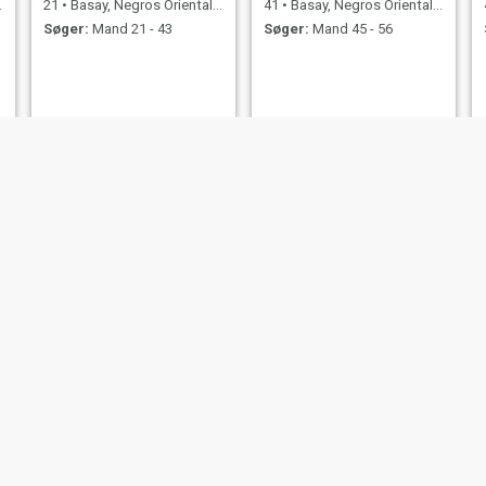
21
•
Basay, Negros Oriental, Filippinerne
41
•
Basay, Negros Oriental, Filippinerne
Søger:
Mand 21 - 43
Søger:
Mand 45 - 56
Disneynik
liza
21
•
Basay, Negros Oriental, Filippinerne
74
•
Basay, Negros Oriental, Filippinerne
Søger:
Mand 20 - 40
Søger:
Mand 60 - 74