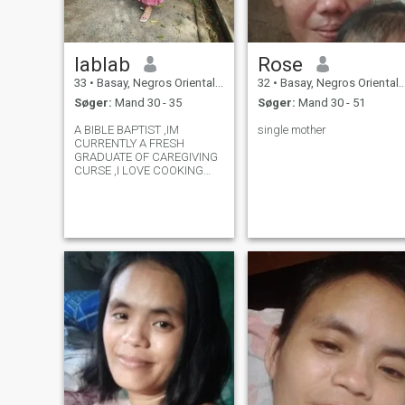
lablab
Rose
33
•
Basay, Negros Oriental, Filippinerne
32
•
Basay, Negros Oriental, Filippinerne
Søger:
Mand 30 - 35
Søger:
Mand 30 - 51
A BIBLE BAPTIST ,IM
single mother
CURRENTLY A FRESH
GRADUATE OF CAREGIVING
CURSE ,I LOVE COOKING
,AND ATTENDING CHURCH
SERVICES..IM THE SECOND
CHILD