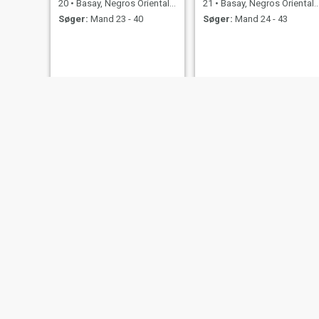
20
•
Basay, Negros Oriental, Filippinerne
21
•
Basay, Negros Oriental, Filippinerne
Søger:
Mand 23 - 40
Søger:
Mand 24 - 43
irene
Hanna
32
•
Basay, Negros Oriental, Filippinerne
26
•
Basay, Negros Oriental, Filippinerne
Søger:
Mand 35 - 80
Søger:
Mand 26 - 46