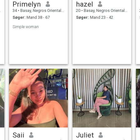
Primelyn
hazel
34
•
Basay, Negros Oriental, Filippinerne
20
•
Basay, Negros Oriental, Filippinerne
Søger:
Mand 38 - 67
Søger:
Mand 23 - 42
Simple woman
Saii
Juliet