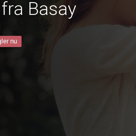
fra Basay
ler nu