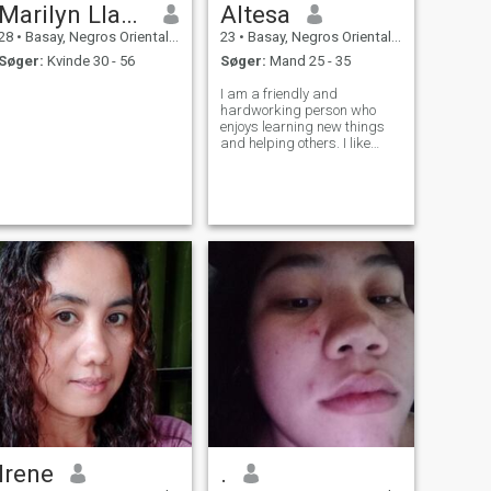
Marilyn Llamos
Altesa
28
•
Basay, Negros Oriental, Filippinerne
23
•
Basay, Negros Oriental, Filippinerne
Søger:
Kvinde 30 - 56
Søger:
Mand 25 - 35
I am a friendly and
hardworking person who
enjoys learning new things
and helping others. I like
spending time with my
family and improving my
skills.
Irene
.