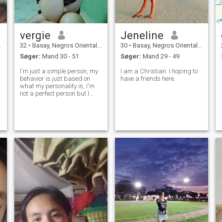
vergie
Jeneline
32
•
Basay, Negros Oriental, Filippinerne
30
•
Basay, Negros Oriental, Filippinerne
Søger:
Mand 30 - 51
Søger:
Mand 29 - 49
I'm just a simple person, my
I am a Christian. I hoping to
behavior is just based on
have a friends here.
what my personality is, I'm
not a perfect person but I
know how to respect other
people, kind, loving, sweet,
friendly, humble, loyalty and
then be satisfied with what I
have,