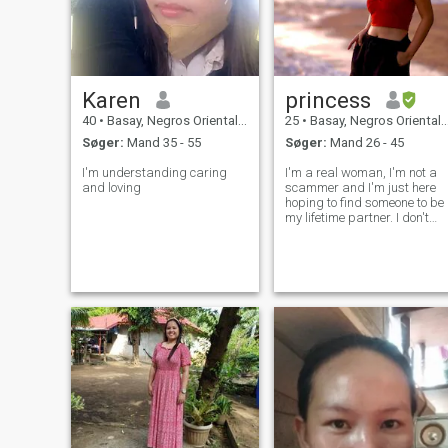
Karen
princess
40
•
Basay, Negros Oriental, Filippinerne
25
•
Basay, Negros Oriental, Filippinerne
Søger:
Mand 35 - 55
Søger:
Mand 26 - 45
I'm understanding caring
I'm a real woman, I'm not a
and loving
scammer and I'm just here
hoping to find someone to be
my lifetime partner. I don't
send any nude pic or video s
please back off if your
intention isn't good. Only
good people I accept.