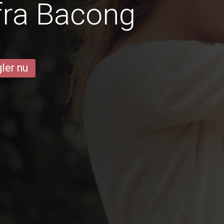
fra Bacong
ler nu