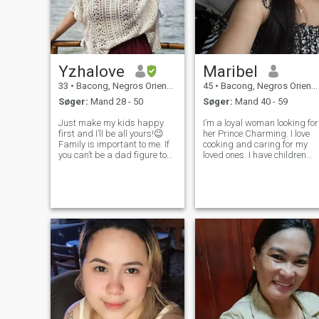
Yzhalove
Maribel
33
•
Bacong, Negros Oriental, Filippinerne
45
•
Bacong, Negros Oriental, Filippinerne
Søger:
Mand 28 - 50
Søger:
Mand 40 - 59
Just make my kids happy
I’m a loyal woman looking for
first and I’ll be all yours!😉
her Prince Charming. I love
Family is important to me. If
cooking and caring for my
you can’t be a dad figure to
loved ones. I have children
my kids , THEN DON’T
and I’m a widow. I hope I find
BOTHER PLEASE!!! I DON’T
you: someone who would love
LIKE AN ALCOHOLIC
my children as much as I lov
PERSON. I love surprises.
you. In turn, I will offer my
Take me out for dinner. I love
heart and soul to
beach and tra