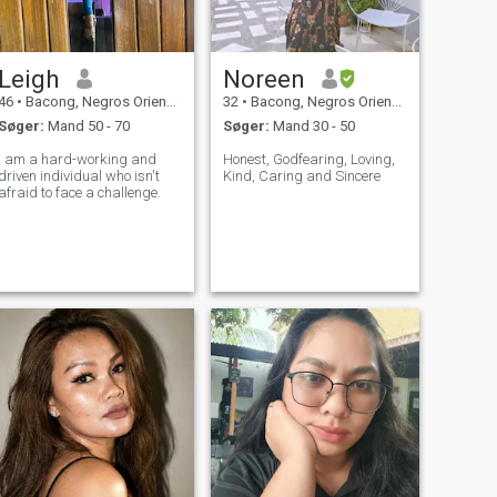
Leigh
Noreen
46
•
Bacong, Negros Oriental, Filippinerne
32
•
Bacong, Negros Oriental, Filippinerne
Søger:
Mand 50 - 70
Søger:
Mand 30 - 50
I am a hard-working and
Honest, Godfearing, Loving,
driven individual who isn't
Kind, Caring and Sincere
afraid to face a challenge.