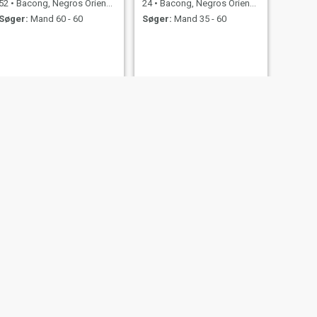
52
•
Bacong, Negros Oriental, Filippinerne
24
•
Bacong, Negros Oriental, Filippinerne
Søger:
Mand 60 - 60
Søger:
Mand 35 - 60
NÆSTE
Jean
29
•
Bacong, Negros Oriental, Filippinerne
Søger:
Mand 31 - 45