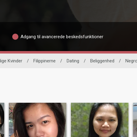
Adgang til avancerede beskedsfunktioner
lige Kvinder
/
Filippinerne
/
Dating
/
Beliggenhed
/
Negro