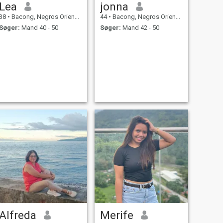
Lea
jonna
38
•
Bacong, Negros Oriental, Filippinerne
44
•
Bacong, Negros Oriental, Filippinerne
Søger:
Mand 40 - 50
Søger:
Mand 42 - 50
Alfreda
Merife