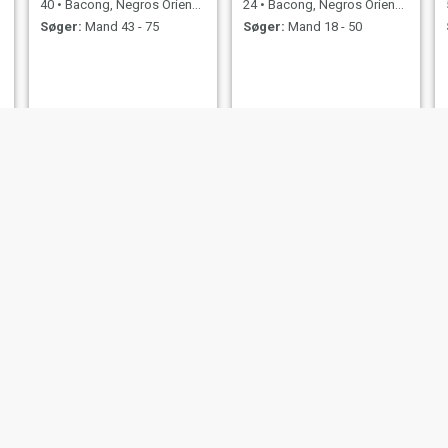
40
•
Bacong, Negros Oriental, Filippinerne
24
•
Bacong, Negros Oriental, Filippinerne
Søger:
Mand 43 - 75
Søger:
Mand 18 - 50
Diamondmae Paera
Lon
25
•
Bacong, Negros Oriental, Filippinerne
42
•
Bacong, Negros Oriental, Filippinerne
Søger:
Kvinde 27 - 47
Søger:
Mand 43 - 64