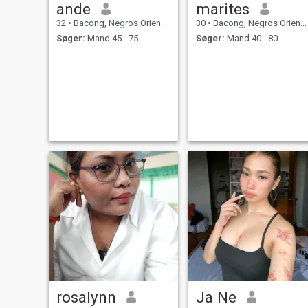
ande
marites
32
•
Bacong, Negros Oriental, Filippinerne
30
•
Bacong, Negros Oriental, Filippinerne
Søger:
Mand 45 - 75
Søger:
Mand 40 - 80
rosalynn
Ja Ne