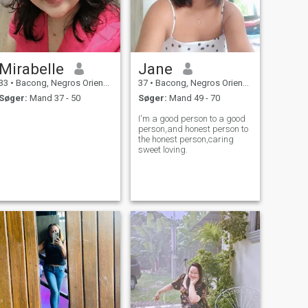
Mirabelle
Jane
33
•
Bacong, Negros Oriental, Filippinerne
37
•
Bacong, Negros Oriental, Filippinerne
Søger:
Mand 37 - 50
Søger:
Mand 49 - 70
I'm a good person to a good
person,and honest person to
the honest person,caring
sweet loving.