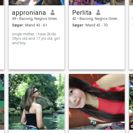
approniana
Perlita
49
•
Bacong, Negros Oriental, Filippinerne
42
•
Bacong, Negros Oriental, Filippinerne
Søger:
Mand 43 - 61
Søger:
Mand 42 - 70
single mother, i have 2kids
29yrs old and 17 yrs old, girl
and boy