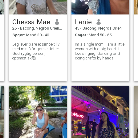
Chessa Mae
Lanie
26
•
Bacong, Negros Oriental, Filippinerne
45
•
Bacong, Negros Oriental, Filippinerne
Søger:
Mand 30 - 40
Søger:
Mand 50 - 65
Jeg lever bare et simpelt liv
Im a single mom. i am a little
med min 3 år gamle datter ..
woman with a big heart. I
Gudfrygtig person,
love singing, dancing and
optimistisk🥰
doing crafts by hands