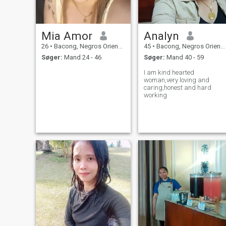
Mia Amor
Analyn
26
•
Bacong, Negros Oriental, Filippinerne
45
•
Bacong, Negros Oriental, Filippinerne
Søger:
Mand 24 - 46
Søger:
Mand 40 - 59
I am kind hearted
woman,very loving and
caring,honest and hard
working