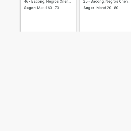
46
•
Bacong, Negros Oriental, Filippinerne
25
•
Bacong, Negros Oriental, Filippinerne
Søger:
Mand 60 - 70
Søger:
Mand 20 - 80
NY
Michelle
ella
31
•
Bacong, Negros Oriental, Filippinerne
32
•
Bacong, Negros Oriental, Filippinerne
Søger:
Mand 31 - 50
Søger:
Mand 32 - 45