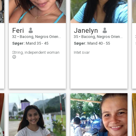
Feri
Janelyn
32
•
Bacong, Negros Oriental, Filippinerne
35
•
Bacong, Negros Oriental, Filippinerne
Søger:
Mand 35 - 45
Søger:
Mand 40 - 55
String, independent woman
Intet svar
😉
e