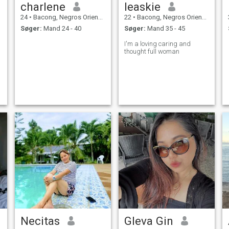
charlene
leaskie
24
•
Bacong, Negros Oriental, Filippinerne
22
•
Bacong, Negros Oriental, Filippinerne
Søger:
Mand 24 - 40
Søger:
Mand 35 - 45
I'm a loving caring and
thought full woman
Necitas
Gleva Gin