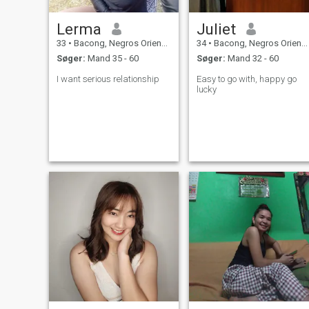
Lerma
Juliet
33
•
Bacong, Negros Oriental, Filippinerne
34
•
Bacong, Negros Oriental, Filippinerne
Søger:
Mand 35 - 60
Søger:
Mand 32 - 60
I want serious relationship
Easy to go with, happy go
lucky