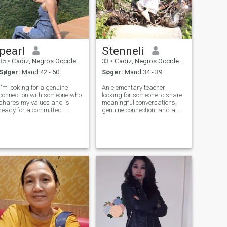
pearl
Stenneli
35
•
Cadiz, Negros Occidental, Filippinerne
33
•
Cadiz, Negros Occidental, Filippinerne
Søger:
Mand 42 - 60
Søger:
Mand 34 - 39
I'm looking for a genuine
An elementary teacher
connection with someone who
looking for someone to share
shares my values and is
meaningful conversations,
ready for a committed
genuine connection, and a
relationship and I believe
kind heart with. Im not very
that Long Distance
good looking, I have bad skin
Relationship is not hard if
and suffered alot with acne
you are both committed to
marks and scars throughout
each other. From Cadiz City,
my life.😥I am also a little tall
Philippines.I'm a nat