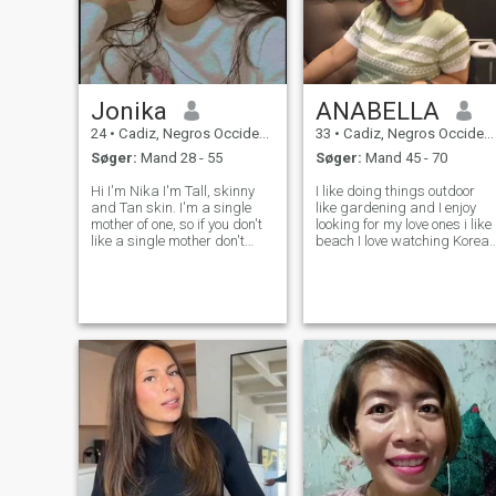
Jonika
ANABELLA
24
•
Cadiz, Negros Occidental, Filippinerne
33
•
Cadiz, Negros Occidental, Filippinerne
Søger:
Mand 28 - 55
Søger:
Mand 45 - 70
Hi I'm Nika I'm Tall, skinny
I like doing things outdoor
and Tan skin. I'm a single
like gardening and I enjoy
mother of one, so if you don't
looking for my love ones i like
like a single mother don't
beach I love watching Korea
waste my time because I
drama I like riding bike but I
want a serious relationship
don't know how to drive 😊I
and I'm looking for a good
just like to be a back Rider 
man who respect women
I am a little naughty
and most important the one
sometimes introvert so
who will