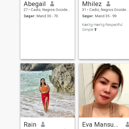
Abegail
Mhilez
27
•
Cadiz, Negros Occidental, Filippinerne
31
•
Cadiz, Negros Occidental, Filippinerne
Søger:
Mand 30 - 70
Søger:
Mand 35 - 99
Kærlig Hærlig Respectful
Simple ❣️
Rain
Eva Mansueto