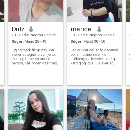
Dulz
maricel
29
•
Cadiz, Negros Occidental, Filippinerne
30
•
Cadiz, Negros Occidental, Filippinerne
Søger:
Mand 28 - 49
Søger:
Mand 30 - 50
Høj og mørk filippinsk, der
Jeg er Maricel 32 år gammel
elsker at tegne, blød hjertet,
bor i filippinerne enkle
men jeg bliver en anden
uafhængige kvinder... ærlig,
n
person, når nogen viser mig
kærlig og loyal ... elsker at
deres uhøflige adfærd. Jeg
lave mad, camping,
benægtede det ikke, fordi vi
vandreture, motorcykel .. Jeg

alle har forskellige
arbejder i udlandet i mere
holdninger, og jeg baserer
end 4 år... næste år tager jeg
kun min på den måde, nogen
tilbage til mit land .. Håber
behandlede mig. Jeg er også
jeg vil møde min fremtidige
en stille type og en lytter, da
kæreste. ingen spil please,
jeg ikke ønsker nogen til at
eller spørg nøgen photos..its
føle, hvad jeg følte, at ingen
respektfuld .. respekter mig
er interesseret i at du taler.
og jeg vil respektere dig mere
Jeg sætter pris på selv de
..tak.❤️
mindste ting, fordi de lægger
en masse kræfter på det.