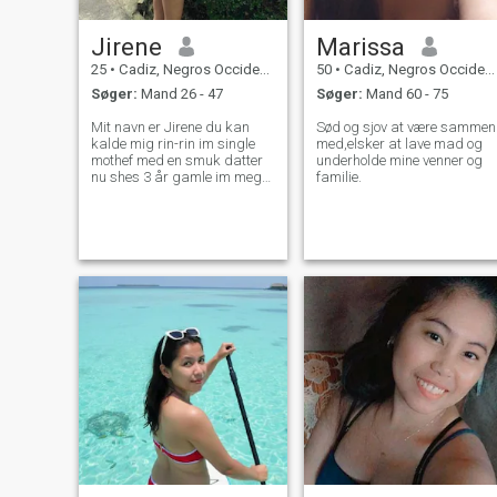
Jirene
Marissa
25
•
Cadiz, Negros Occidental, Filippinerne
50
•
Cadiz, Negros Occidental, Filippinerne
Søger:
Mand 26 - 47
Søger:
Mand 60 - 75
Mit navn er Jirene du kan
Sød og sjov at være sammen
kalde mig rin-rin im single
med,elsker at lave mad og
mothef med en smuk datter
underholde mine venner og
nu shes 3 år gamle im meget
familie.
afslappet og jeg kan matche
energi du kan spørge mig
mere