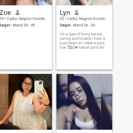
Zoe
Lyn
29
•
Cadiz, Negros Occidental, Filippinerne
23
•
Cadiz, Negros Occidental, Filippinerne
Søger:
Mand 28 - 49
Søger:
Mand 26 - 30
I'm a type of funny person,
caring and lovable I have a
pure heart so I need a pure
love..🥰😊♥️ hahah sorry for
my grammar I Don't know
how to speak English very
well but I can understand
English 😊