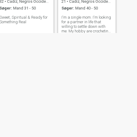
32
•
Cadiz, Negros Occidental, Filippinerne
21
•
Cadiz, Negros Occidental, Filippinerne
Søger:
Mand 31 - 50
Søger:
Mand 40 - 50
Sweet, Spiritual & Ready for
I'm a single mom. I'm looking
Something Real
for a partner in life that
willing to settle down with
me. My hobby are crocheting,
cooking, and doing beauty
care. I'm a Bachelor's degree
holder.
NÆSTE
Joy
28
•
Cadiz, Negros Occidental, Filippinerne
Søger:
Mand 30 - 43