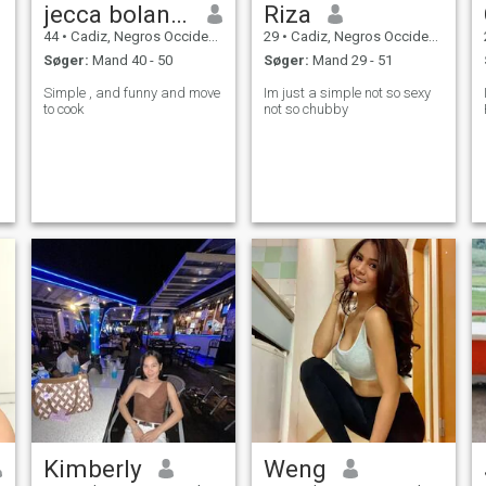
jecca bolandres
Riza
44
•
Cadiz, Negros Occidental, Filippinerne
29
•
Cadiz, Negros Occidental, Filippinerne
Søger:
Mand 40 - 50
Søger:
Mand 29 - 51
Simple , and funny and move
Im just a simple not so sexy
to cook
not so chubby
Kimberly
Weng