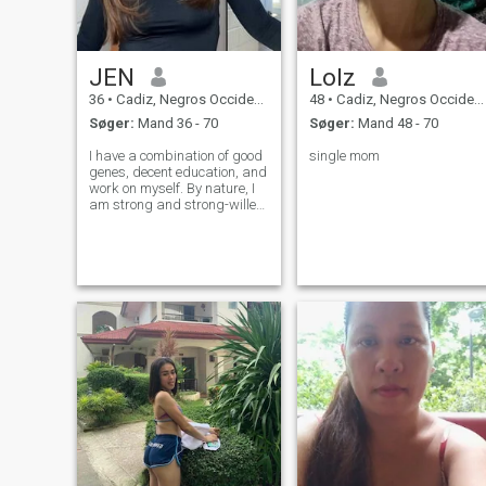
JEN
Lolz
36
•
Cadiz, Negros Occidental, Filippinerne
48
•
Cadiz, Negros Occidental, Filippinerne
Søger:
Mand 36 - 70
Søger:
Mand 48 - 70
I have a combination of good
single mom
genes, decent education, and
work on myself. By nature, I
am strong and strong-willed,
but next to my beloved man I
am the most gentle, caring
and passionate woman. I
love to live and make life
sweet and beautiful.