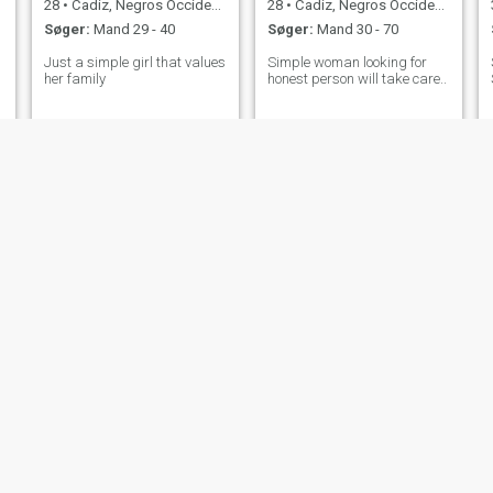
28
•
Cadiz, Negros Occidental, Filippinerne
28
•
Cadiz, Negros Occidental, Filippinerne
Søger:
Mand 29 - 40
Søger:
Mand 30 - 70
Just a simple girl that values
Simple woman looking for
her family
honest person will take care..
Mary
Cherry Joy
22
•
Cadiz, Negros Occidental, Filippinerne
27
•
Cadiz, Negros Occidental, Filippinerne
Søger:
Mand 23 - 30
Søger:
Mand 26 - 47