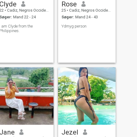
Clyde
Rose
22
•
Cadiz, Negros Occidental, Filippinerne
25
•
Cadiz, Negros Occidental, Filippinerne
Søger:
Mand 22 - 24
Søger:
Mand 24 - 43
I am Clyde from the
Ydmyg person
Philippines.
Jane
Jezel