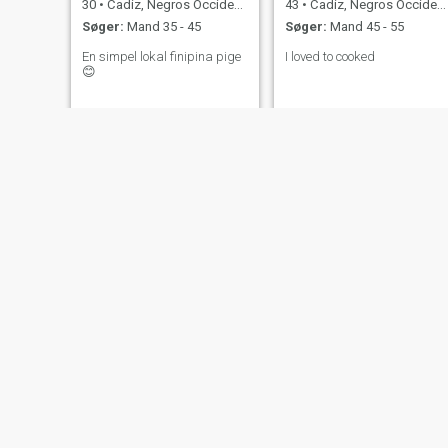
30
•
Cadiz, Negros Occidental, Filippinerne
43
•
Cadiz, Negros Occidental, Filippinerne
Søger:
Mand 35 - 45
Søger:
Mand 45 - 55
En simpel lokal finipina pige
I loved to cooked
😊
Leslie
Anabella
20
•
Cadiz, Negros Occidental, Filippinerne
32
•
Cadiz, Negros Occidental, Filippinerne
Søger:
Mand 22 - 38
Søger:
Mand 37 - 65