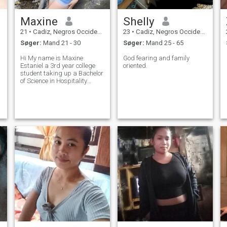
Maxine
Shelly
21
•
Cadiz, Negros Occidental, Filippinerne
23
•
Cadiz, Negros Occidental, Filippinerne
Søger:
Mand 21 - 30
Søger:
Mand 25 - 65
Hi My name is Maxine
God fearing and family
Estaniel a 3rd year college
oriented.
student taking up a Bachelor
of Science in Hospitality
Management.. I am sweet,
lovely and have a sense of
humor. I like traveling and
hiking.