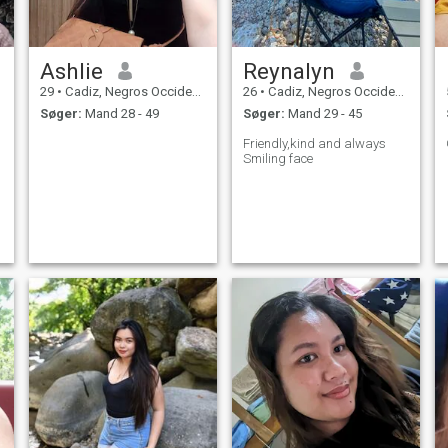
Ashlie
Reynalyn
29
•
Cadiz, Negros Occidental, Filippinerne
26
•
Cadiz, Negros Occidental, Filippinerne
Søger:
Mand 28 - 49
Søger:
Mand 29 - 45
Friendly,kind and always
Smiling face