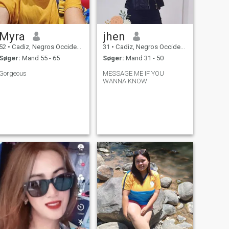
Myra
jhen
52
•
Cadiz, Negros Occidental, Filippinerne
31
•
Cadiz, Negros Occidental, Filippinerne
Søger:
Mand 55 - 65
Søger:
Mand 31 - 50
Gorgeous
MESSAGE ME IF YOU
WANNA KNOW