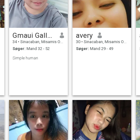
Gmaui Galleros
avery
34
•
Sinacaban, Misamis Occidental, Filippinerne
30
•
Sinacaban, Misamis Occidental, Filippinerne
Søger:
Mand 32 - 52
Søger:
Mand 29 - 49
Simple human