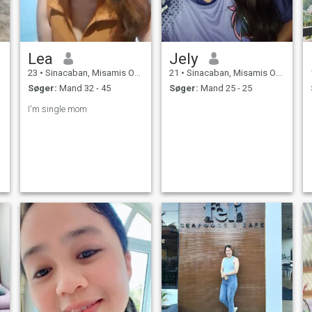
Lea
Jely
23
•
Sinacaban, Misamis Occidental, Filippinerne
21
•
Sinacaban, Misamis Occidental, Filippinerne
Søger:
Mand 32 - 45
Søger:
Mand 25 - 25
I'm single mom