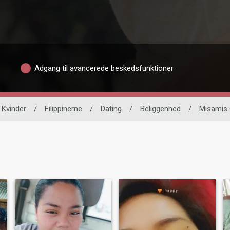
Adgang til avancerede beskedsfunktioner
 Kvinder
/
Filippinerne
/
Dating
/
Beliggenhed
/
Misamis 