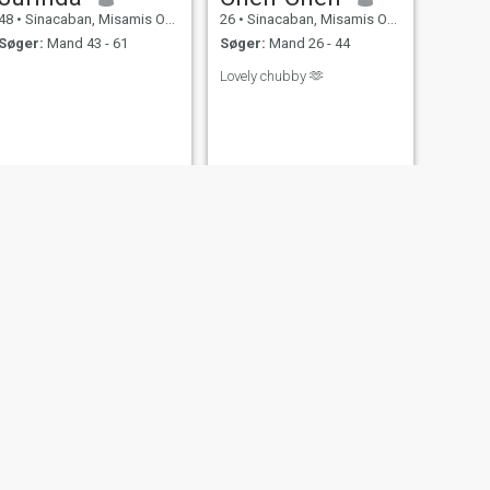
48
•
Sinacaban, Misamis Occidental, Filippinerne
26
•
Sinacaban, Misamis Occidental, Filippinerne
Søger:
Mand 43 - 61
Søger:
Mand 26 - 44
Lovely chubby 🫶
NÆSTE
Joyce Medel
28
•
Sinacaban, Misamis Occidental, Filippinerne