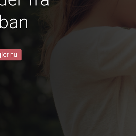
aban
ler nu