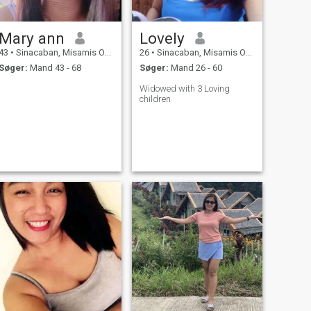
Mary ann
Lovely
43
•
Sinacaban, Misamis Occidental, Filippinerne
26
•
Sinacaban, Misamis Occidental, Filippinerne
Søger:
Mand 43 - 68
Søger:
Mand 26 - 60
Widowed with 3 Loving
children