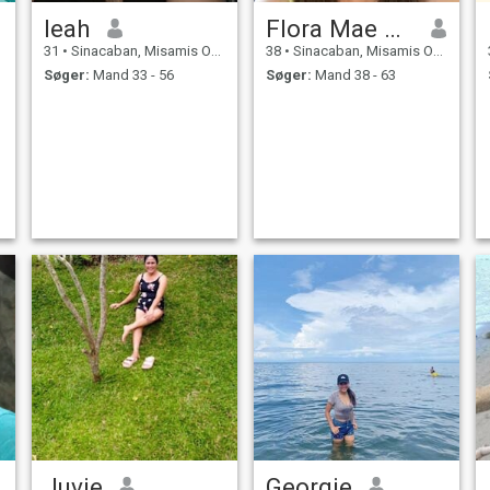
leah
Flora Mae Clemen
31
•
Sinacaban, Misamis Occidental, Filippinerne
38
•
Sinacaban, Misamis Occidental, Filippinerne
Søger:
Mand 33 - 56
Søger:
Mand 38 - 63
Juvie
Georgie