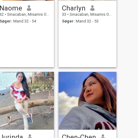
Naome
Charlyn
32
•
Sinacaban, Misamis Occidental, Filippinerne
33
•
Sinacaban, Misamis Occidental, Filippinerne
Søger:
Mand 32 - 54
Søger:
Mand 32 - 53
Jurinda
Chen-Chen