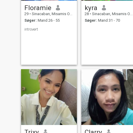
Floramie
kyra
29
•
Sinacaban, Misamis Occidental, Filippinerne
28
•
Sinacaban, Misamis Occidental, Filippinerne
Søger:
Mand 26 - 55
Søger:
Mand 31 - 70
introvert
Trixy
Clarry