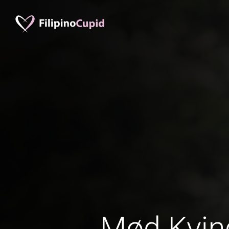
Mød Kvind