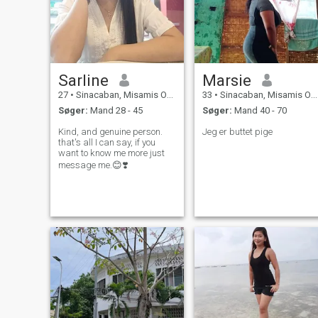
Sarline
Marsie
27
•
Sinacaban, Misamis Occidental, Filippinerne
33
•
Sinacaban, Misamis Occidental, Filippinerne
Søger:
Mand 28 - 45
Søger:
Mand 40 - 70
Kind, and genuine person.
Jeg er buttet pige
that's all I can say, if you
want to know me more just
message me.😊❣️