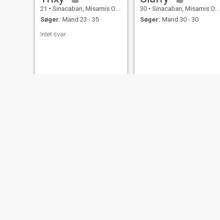
21
•
Sinacaban, Misamis Occidental, Filippinerne
30
•
Sinacaban, Misamis Occidental, Filippinerne
Søger:
Mand 23 - 35
Søger:
Mand 30 - 30
Intet svar
Bambee Cabalog Malmis
johnnafe
23
•
Sinacaban, Misamis Occidental, Filippinerne
46
•
Sinacaban, Misamis Occidental, Filippinerne