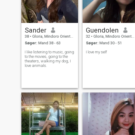
Sander
Guendolen
38
•
Gloria, Mindoro Oriental, Filippinerne
32
•
Gloria, Mindoro Oriental, Filippinerne
Søger:
Mand 38 - 63
Søger:
Mand 30 - 51
I like listening to music, going
I love my self
to the movies, going to the
theaters, walking my dog, I
love animals.