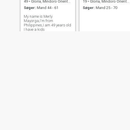
49
•
Gloria, Mindoro Oriental, Filippinerne
19
•
Gloria, Mindoro Oriental, Filippinerne
Søger:
Mand 44 - 61
Søger:
Mand 25 - 70
My name is Merly
Mayorga,I'm from
Philippines,I am 49 years old
I have a kids
Patricia
Anne
20
•
Gloria, Mindoro Oriental, Filippinerne
22
•
Gloria, Mindoro Oriental, Filippinerne
Søger:
Mand 22 - 38
Søger:
Mand 24 - 31