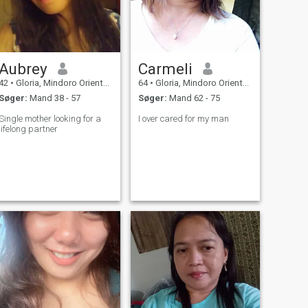
Aubrey
Carmeli
42
•
Gloria, Mindoro Oriental, Filippinerne
64
•
Gloria, Mindoro Oriental, Filippinerne
Søger:
Mand 38 - 57
Søger:
Mand 62 - 75
Single mother looking for a
I over cared for my man
lifelong partner