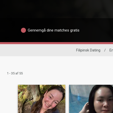
Gennemgå dine matches gratis
Filipinsk Dating
/
En
1 - 35 af 55