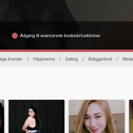
Adgang til avancerede beskedsfunktioner
lige Kvinder
/
Filippinerne
/
Dating
/
Beliggenhed
/
Mindo