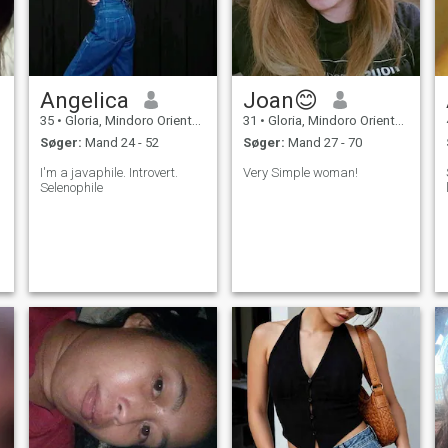
Angelica
Joan😊
35
•
Gloria, Mindoro Oriental, Filippinerne
31
•
Gloria, Mindoro Oriental, Filippinerne
Søger:
Mand 24 - 52
Søger:
Mand 27 - 70
I'm a javaphile. Introvert.
Very Simple woman!
Selenophile