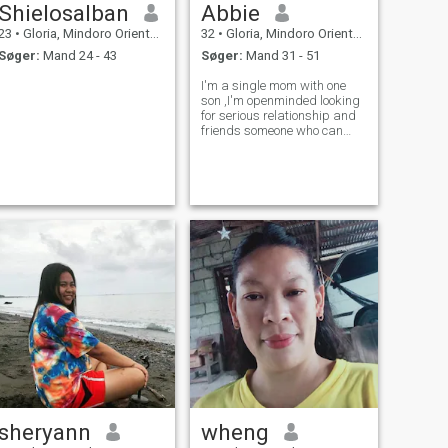
Shielosalban
Abbie
23
•
Gloria, Mindoro Oriental, Filippinerne
32
•
Gloria, Mindoro Oriental, Filippinerne
Søger:
Mand 24 - 43
Søger:
Mand 31 - 51
I'm a single mom with one
son ,I'm openminded looking
for serious relationship and
friends someone who can
talk about everything ❤️
sheryann
wheng