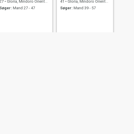
27
•
Gloria, Mindoro Oriental, Filippinerne
41
•
Gloria, Mindoro Oriental, Filippinerne
Søger:
Mand 27 - 47
Søger:
Mand 39 - 57
NÆSTE
emelinda
58
•
Gloria, Mindoro Oriental, Filippinerne
Søger:
Mand 50 - 65