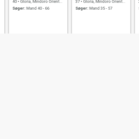
40
•
Gloria, Mindoro Oriental, Filippinerne
37
•
Gloria, Mindoro Oriental, Filippinerne
Søger:
Mand 40 - 66
Søger:
Mand 35 - 57
chinkee
marivic
31
•
Gloria, Mindoro Oriental, Filippinerne
48
•
Gloria, Mindoro Oriental, Filippinerne
Søger:
Mand 30 - 49
Søger:
Mand 43 - 61