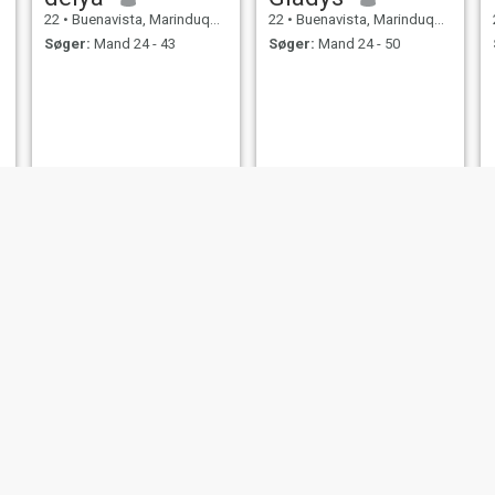
22
•
Buenavista, Marinduque, Filippinerne
22
•
Buenavista, Marinduque, Filippinerne
Søger:
Mand 24 - 43
Søger:
Mand 24 - 50
Angela
38
•
Buenavista, Marinduque, Filippinerne