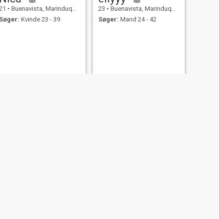
21
•
Buenavista, Marinduque, Filippinerne
23
•
Buenavista, Marinduque, Filippinerne
Søger:
Kvinde 23 - 39
Søger:
Mand 24 - 42