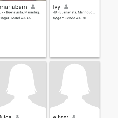
mariabem
Ivy
57
•
Buenavista, Marinduque, Filippinerne
48
•
Buenavista, Marinduque, Filippinerne
Søger:
Mand 49 - 65
Søger:
Kvinde 48 - 70
Nica
ellyyy