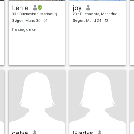
Lenie
joy
33
•
Buenavista, Marinduque, Filippinerne
23
•
Buenavista, Marinduque, Filippinerne
Søger:
Mand 30 - 51
Søger:
Mand 24 - 42
I'm single mom
delya
Gladys