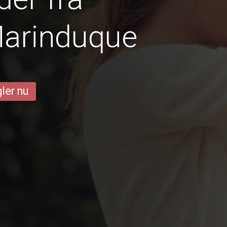
Marinduque
ler nu