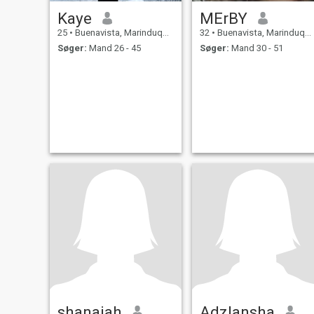
Kaye
MErBY
25
•
Buenavista, Marinduque, Filippinerne
32
•
Buenavista, Marinduque, Filippinerne
Søger:
Mand 26 - 45
Søger:
Mand 30 - 51
shanaiah
Adzlansha