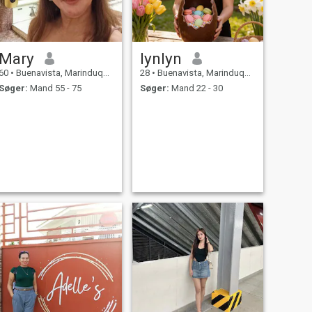
Mary
lynlyn
60
•
Buenavista, Marinduque, Filippinerne
28
•
Buenavista, Marinduque, Filippinerne
Søger:
Mand 55 - 75
Søger:
Mand 22 - 30