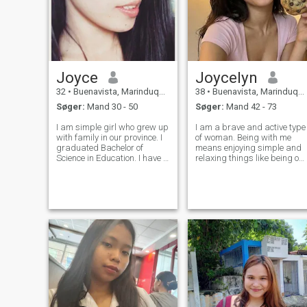
Joyce
Joycelyn
32
•
Buenavista, Marinduque, Filippinerne
38
•
Buenavista, Marinduque, Filippinerne
Søger:
Mand 30 - 50
Søger:
Mand 42 - 73
I am simple girl who grew up
I am a brave and active type
with family in our province. I
of woman. Being with me
graduated Bachelor of
means enjoying simple and
Science in Education. I have a
relaxing things like being on
pet whose name is Lokie. I
the beach and listening to th
am here in this website to
ocean waves. I am open-
meet other people and
minded and understanding
hopefully to meet that one guy
woman, I love baking , i love
who might be my future
cooking..
husband