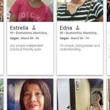
Estrella
Edna
49
•
Buenavista, Marinduque, Filippinerne
66
•
Buenavista, Marinduque, Filippinerne
Søger:
Mand 48 - 66
Søger:
Mand 56 - 70
shy, simple independent
I'm simple ,loving,honest and
practical friendly quite
understanding.
e