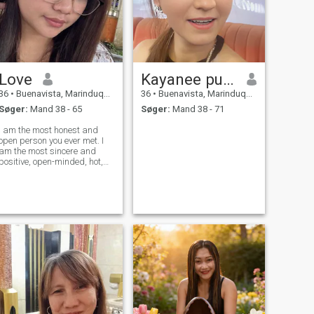
Love
Kayanee pulona
36
•
Buenavista, Marinduque, Filippinerne
36
•
Buenavista, Marinduque, Filippinerne
Søger:
Mand 38 - 65
Søger:
Mand 38 - 71
I am the most honest and
open person you ever met. I
am the most sincere and
positive, open-minded, hot,
and passionate woman for
one man). My goal is to find
true love and create a
harmonious relationship! My
heart is full of emotions that I
want to