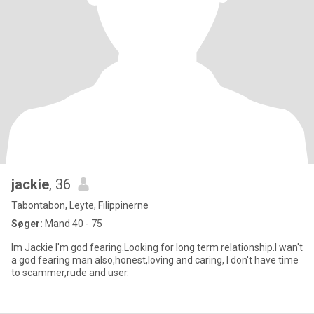
jackie
, 36
Tabontabon, Leyte, Filippinerne
Søger:
Mand 40 - 75
Im Jackie I'm god fearing.Looking for long term relationship.I wan't
a god fearing man also,honest,loving and caring, I don't have time
to scammer,rude and user.