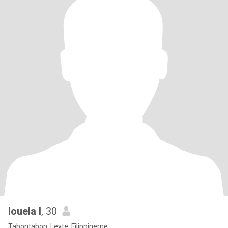
louela l
, 30
Tabontabon, Leyte, Filippinerne