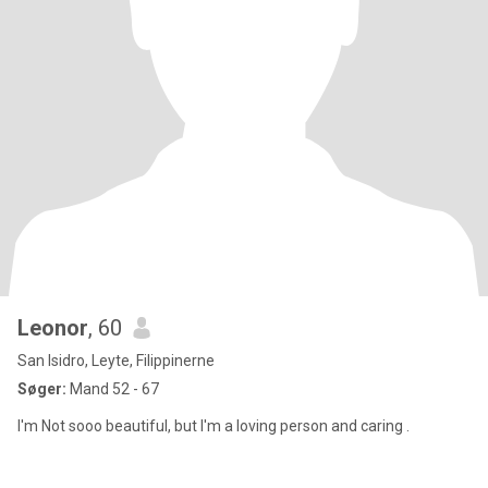
Leonor
, 60
San Isidro, Leyte, Filippinerne
Søger:
Mand 52 - 67
I'm Not sooo beautiful, but I'm a loving person and caring .