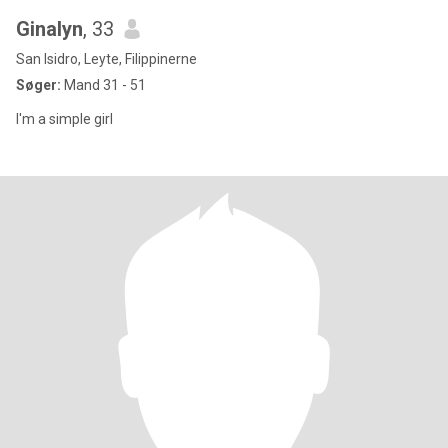
Ginalyn
, 33
San Isidro, Leyte, Filippinerne
Søger:
Mand 31 - 51
I'm a simple girl