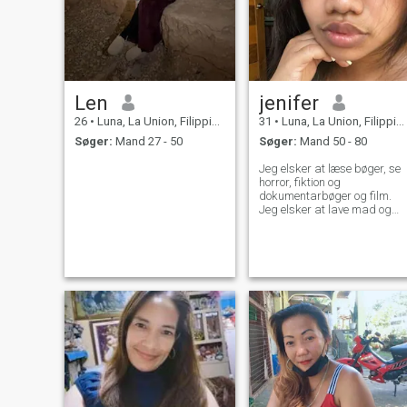
Len
jenifer
26
•
Luna, La Union, Filippinerne
31
•
Luna, La Union, Filippinerne
Søger:
Mand 27 - 50
Søger:
Mand 50 - 80
Jeg elsker at læse bøger, se
horror, fiktion og
dokumentarbøger og film.
Jeg elsker at lave mad og
bage 😋