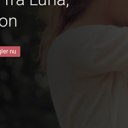
ion
ler nu