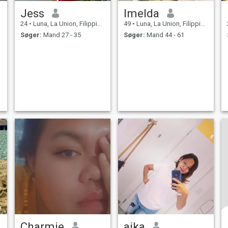
Jess
lmelda
24
•
Luna, La Union, Filippinerne
49
•
Luna, La Union, Filippinerne
Søger:
Mand 27 - 35
Søger:
Mand 44 - 61
Charmie
aika