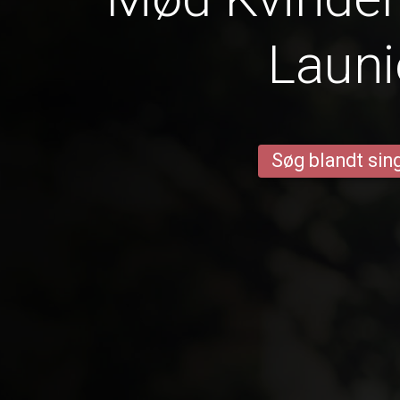
Laun
Søg blandt sing