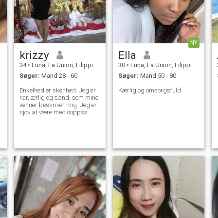
NY
krizzy
Ella
34
•
Luna, La Union, Filippinerne
30
•
Luna, La Union, Filippinerne
Søger:
Mand 28 - 60
Søger:
Mand 50 - 80
Enkelhed er skønhed. Jeg er
Kærlig og omsorgsfuld
rar, ærlig og sand, som mine
venner beskriver mig. Jeg er
sjov at være med ooppss
med sans for humor.