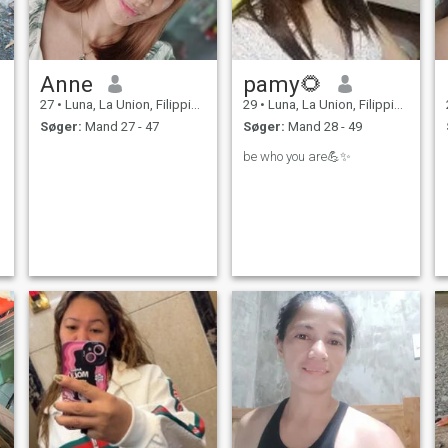
Anne
pamy🌻
27
•
Luna, La Union, Filippinerne
29
•
Luna, La Union, Filippinerne
Søger:
Mand 27 - 47
Søger:
Mand 28 - 49
be who you are💪✨