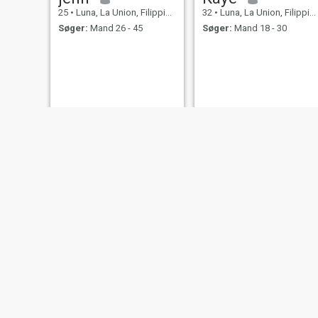
25
•
Luna, La Union, Filippinerne
32
•
Luna, La Union, Filippinerne
Søger:
Mand 26 - 45
Søger:
Mand 18 - 30
lowri
23
•
Luna, La