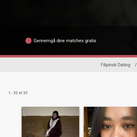
Gennemgå dine matches gratis
Filipinsk Dating
/
1 - 33 af 33