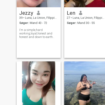
Jezzy
Len
39
•
Luna, La Union, Filippinerne
27
•
Luna, La Union, Filippinerne
Søger:
Mand 43 - 72
Søger:
Mand 30 - 55
I'm a simple,hard
working,loyal,honest and
honest and down to earth..