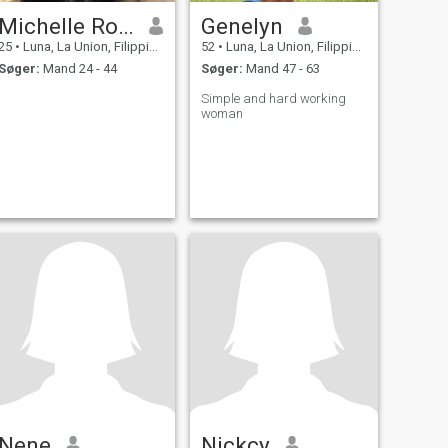
Michelle Rose
Genelyn
25
•
Luna, La Union, Filippinerne
52
•
Luna, La Union, Filippinerne
Søger:
Mand 24 - 44
Søger:
Mand 47 - 63
Simple and hard working
woman
Nene
Nickcy