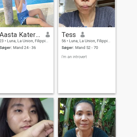
Aasta Katerina
Tess
23
•
Luna, La Union, Filippinerne
56
•
Luna, La Union, Filippinerne
Søger:
Mand 24 - 36
Søger:
Mand 52 - 70
I’m an introvert