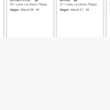
29
•
Luna, La Union, Filippinerne
27
•
Luna, La Union, Filippinerne
Søger:
Mand 28 - 49
Søger:
Mand 27 - 49
e
veghie
Megan
 Union, Filippinerne
41
•
Luna, La Union, Filippinerne
43
•
Luna, La Union, F