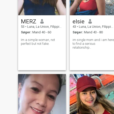
MERZ
elsie
53
•
Luna, La Union, Filippinerne
43
•
Luna, La Union, Filippinerne
Søger:
Mand 40 - 60
Søger:
Mand 43 - 80
Im a simple woman, not
im single mom and i am here
perfect but not fake.
to find a serious
relationship..