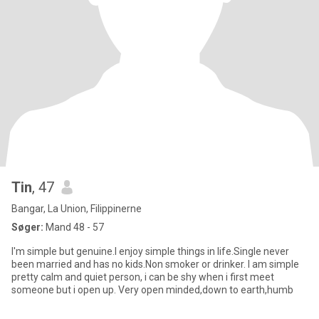
Tin
, 47
Bangar, La Union, Filippinerne
Søger:
Mand 48 - 57
I'm simple but genuine.I enjoy simple things in life.Single never
been married and has no kids.Non smoker or drinker. I am simple
pretty calm and quiet person, i can be shy when i first meet
someone but i open up. Very open minded,down to earth,humb