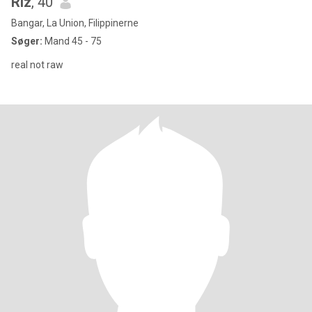
Riz
, 40
Bangar, La Union, Filippinerne
Søger:
Mand 45 - 75
real not raw