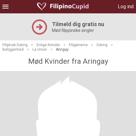
Log ind
Tilmeld dig gratis nu
Mød filippinske singler
Filipinsk Dating
>
Enlige Kvinder
>
Filippinerne
>
Dating
>
Beliggenhed
>
La Union
>
Aringay
Mød Kvinder fra Aringay