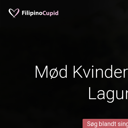
Mød Kvinder 
Lagu
Søg blandt sing