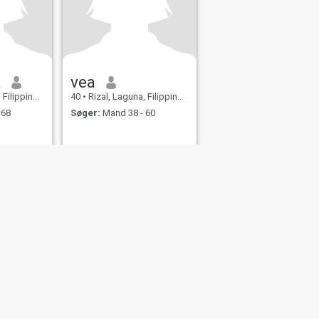
A
vea
lippinerne
40
•
Rizal, Laguna, Filippinerne
 68
Søger:
Mand 38 - 60
d
Sitemap
Retningslinjer for fællesskabet
107, USA, reg. number 5529030.