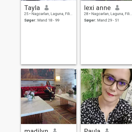
Tayla
lexi anne
25
•
Nagcarlan, Laguna, Filippinerne
28
•
Nagcarlan, Laguna, Filippinerne
Søger:
Mand 18 - 99
Søger:
Mand 29 - 51
madilyn
Paula