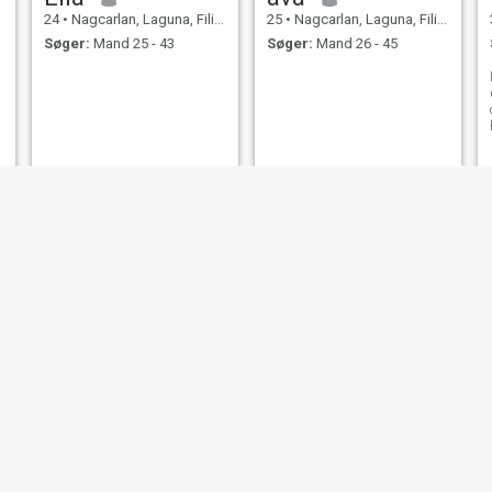
24
•
Nagcarlan, Laguna, Filippinerne
25
•
Nagcarlan, Laguna, Filippinerne
Søger:
Mand 25 - 43
Søger:
Mand 26 - 45
Cia
dynica mariz
21
•
Nagcarlan, Laguna, Filippinerne
29
•
Nagcarlan, Laguna, Filippinerne