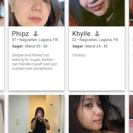
Phipz
Khylle
37
•
Nagcarlan, Laguna, Filippinerne
22
•
Nagcarlan, Laguna, Filippinerne
Søger:
Mand 30 - 50
Søger:
Mand 24 - 43
Simple and honest not
Chubby
looking for sugar daddy i
can handle myself well just
wanted real connections