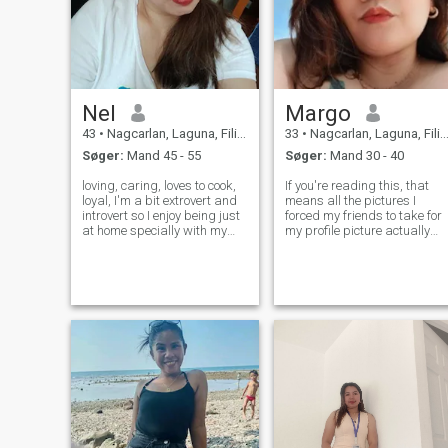
Nel
Margo
43
•
Nagcarlan, Laguna, Filippinerne
33
•
Nagcarlan, Laguna, Filippinerne
Søger:
Mand 45 - 55
Søger:
Mand 30 - 40
loving, caring, loves to cook,
If you're reading this, that
loyal, I'm a bit extrovert and
means all the pictures I
introvert so I enjoy being just
forced my friends to take for
at home specially with my
my profile picture actually
one and only man to be and
worked! Aside from being a
going out, camping, walking
great friend.😁😁 I am a
or just enjoy the beauty of
kind, passionate, and loving
nature. And I have a lot to
person who believes in
say about myself bu
hopeless romantic love story,
fu