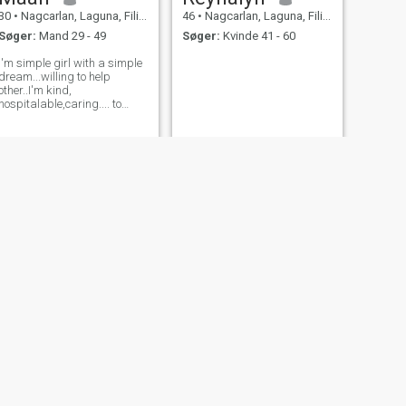
30
•
Nagcarlan, Laguna, Filippinerne
46
•
Nagcarlan, Laguna, Filippinerne
Søger:
Mand 29 - 49
Søger:
Kvinde 41 - 60
I'm simple girl with a simple
dream...willing to help
other..I'm kind,
hospitalable,caring.... to
know me more just a call o
messge me...have a good
day everyone
NÆSTE
liza
35
•
Nagcarlan, Laguna, Filippinerne