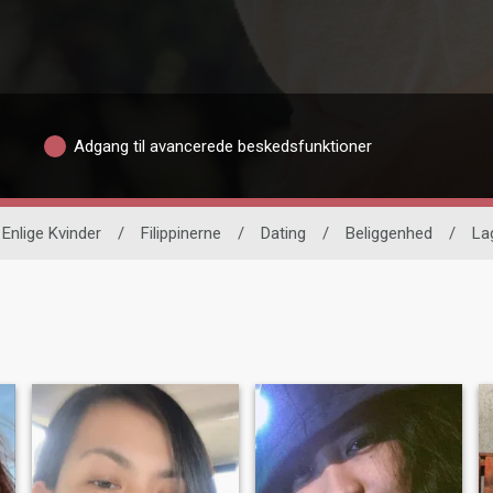
Adgang til avancerede beskedsfunktioner
Enlige Kvinder
/
Filippinerne
/
Dating
/
Beliggenhed
/
La