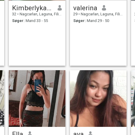
Kimberlykacy
valerina
32
•
Nagcarlan, Laguna, Filippinerne
29
•
Nagcarlan, Laguna, Filippinerne
Søger:
Mand 33 - 55
Søger:
Mand 29 - 50
Ella
ava