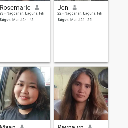
Rosemarie
Jen
23
•
Nagcarlan, Laguna, Filippinerne
22
•
Nagcarlan, Laguna, Filippinerne
Søger:
Mand 24 - 42
Søger:
Mand 21 - 25
Maan
Reynalyn