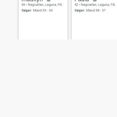
36
•
Nagcarlan, Laguna, Filippinerne
42
•
Nagcarlan, Laguna, Filippinerne
Søger:
Mand 33 - 54
Søger:
Mand 38 - 57
Shane
Joy
33
•
Nagcarlan, Laguna, Filippinerne
36
•
Nagcarlan, Laguna, Filippinerne