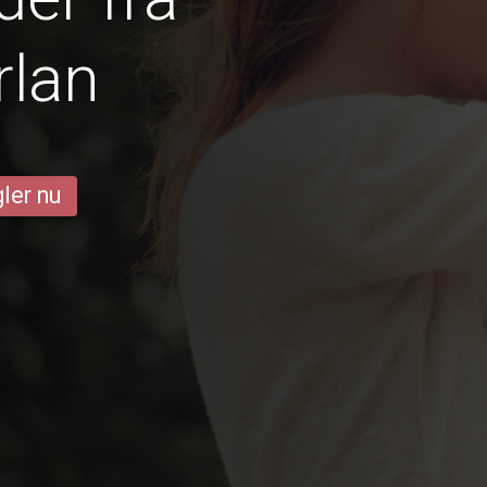
rlan
ler nu