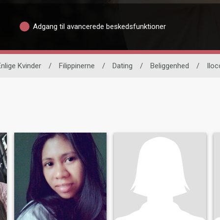
Adgang til avancerede beskedsfunktioner
Enlige Kvinder
/
Filippinerne
/
Dating
/
Beliggenhed
/
Ilo