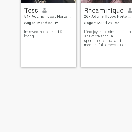
Tess
Rheaminique
54
•
Adams, Ilocos Norte, Filippinerne
26
•
Adams, Ilocos Norte, Filippinerne
Søger:
Mand 52 - 69
Søger:
Mand 29 - 52
Im sweet honest kind &
I find joy in the simple things
loving
a favorite song, a
spontaneous trip, and
meaningful conversations
with someone who values
honesty and love.