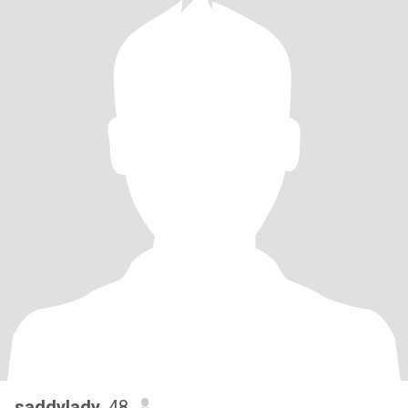
saddylady
, 48