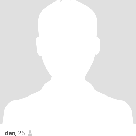
den
, 25