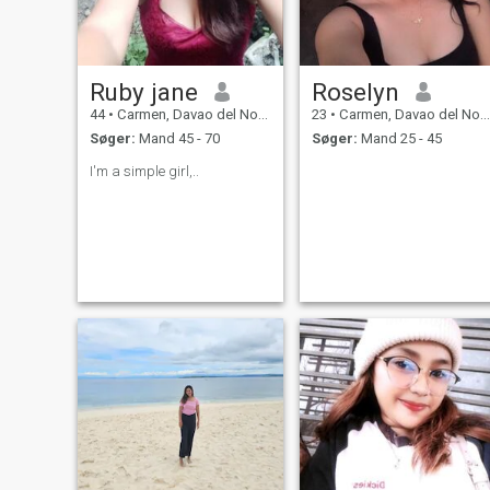
Ruby jane
Roselyn
44
•
Carmen, Davao del Norte, Filippinerne
23
•
Carmen, Davao del Norte, Filippinerne
Søger:
Mand 45 - 70
Søger:
Mand 25 - 45
I'm a simple girl,..