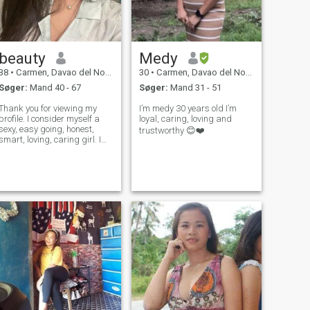
beauty
Medy
38
•
Carmen, Davao del Norte, Filippinerne
30
•
Carmen, Davao del Norte, Filippinerne
Søger:
Mand 40 - 67
Søger:
Mand 31 - 51
Thank you for viewing my
I’m medy 30 years old I’m
profile. I consider myself a
loyal, caring, loving and
sexy, easy going, honest,
trustworthy 😊❤️
smart, loving, caring girl. I
believe that you can feel the
sweetness in my eyes. My
friends say that I am like an
apple.