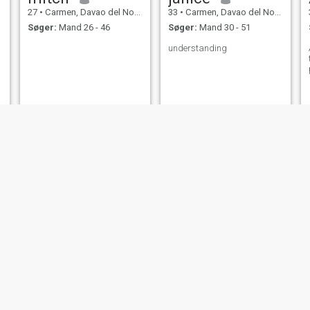
27
•
Carmen, Davao del Norte, Filippinerne
33
•
Carmen, Davao del Norte, Filippinerne
Søger:
Mand 26 - 46
Søger:
Mand 30 - 51
understanding
juliet
Tricia
61
•
Carmen, Davao del Norte, Filippinerne
28
•
Carmen, Davao del Norte, Filippinerne