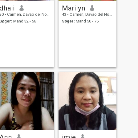
dhaii
Marilyn
30
•
Carmen, Davao del Norte, Filippinerne
43
•
Carmen, Davao del Norte, Filippinerne
Søger:
Mand 32 - 56
Søger:
Mand 50 - 75
Ann
imie