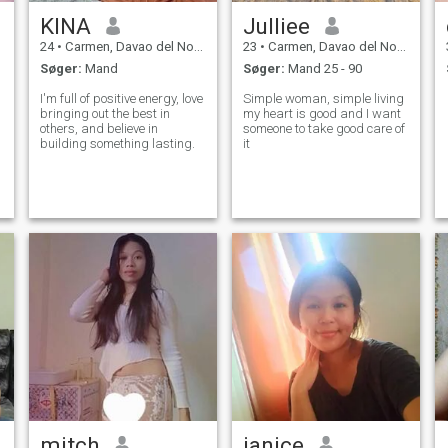
KINA
Julliee
24
•
Carmen, Davao del Norte, Filippinerne
23
•
Carmen, Davao del Norte, Filippinerne
Søger:
Mand
Søger:
Mand 25 - 90
I'm full of positive energy, love
Simple woman, simple living
bringing out the best in
my heart is good and I want
others, and believe in
someone to take good care of
building something lasting.
it
mitch
janice