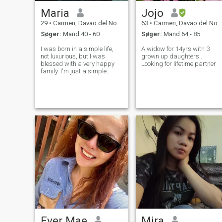
Maria
Jojo
29
•
Carmen, Davao del Norte, Filippinerne
63
•
Carmen, Davao del Norte, Filippinerne
Søger:
Mand 40 - 60
Søger:
Mand 64 - 85
I was born in a simple life,
A widow for 14yrs with 3
not luxurious, but I was
grown up daughters...
blessed with a very happy
Looking for lifetime partner
family. I'm just a simple
person, cheerful, diligent in
housework and fearing God.
Ever Mae
Mira