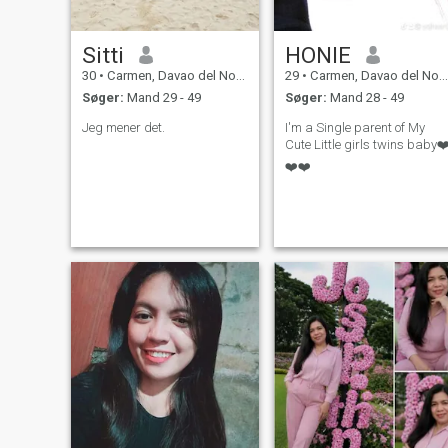
Sitti
HONIE
30
•
Carmen, Davao del Norte, Filippinerne
29
•
Carmen, Davao del Norte, Filippinerne
Søger:
Mand 29 - 49
Søger:
Mand 28 - 49
Jeg mener det.
I'm a Single parent of My
Cute Little girls twins baby❤
❤️❤️