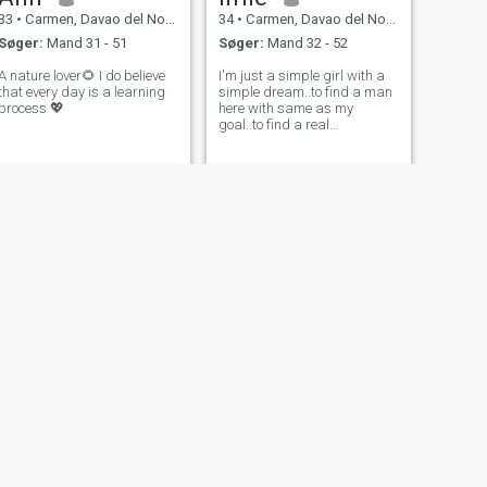
33
•
Carmen, Davao del Norte, Filippinerne
34
•
Carmen, Davao del Norte, Filippinerne
Søger:
Mand 31 - 51
Søger:
Mand 32 - 52
A nature lover🌻 I do believe
I'm just a simple girl with a
that every day is a learning
simple dream..to find a man
process 💖
here with same as my
goal..to find a real
relationship thru here. I'm
just looking for a man with
respect for a woman and be
with him someday.
NÆSTE
Geraldine
41
•
Carmen, Davao del Norte, Filippinerne