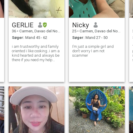
GERLIE
Nicky
36
•
Carmen, Davao del Norte, Filippinerne
25
•
Carmen, Davao del Norte, Filippinerne
Søger:
Mand 45 - 62
Søger:
Mand 27 - 50
i am trustworthy and family
I’m just a simple girl and
oriented i like cooking..i am a
don’t worry I am not
kind hearted and always be
scammer
there if you need my help
,also i am a loyal lover and
beautiful human beings🦋