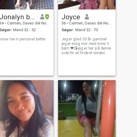
Jonalyn barcenas monel
Joyce
34
•
Carmen, Davao del Norte, Filippinerne
36
•
Carmen, Davao del Norte, Filippinerne
Søger:
Mand 32 - 52
Søger:
Mand 32 - 70
know me in personal better
Jeg er glad 33 år gammel
jeg er enlig mor med mine 3
børn ❤😘jeg er her på denne
side for at finde et seriøst
forhold