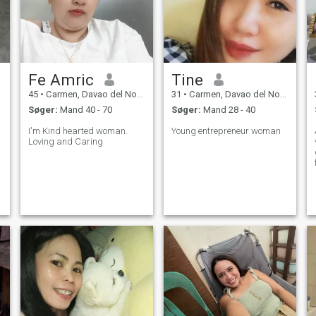
Fe Amric
Tine
45
•
Carmen, Davao del Norte, Filippinerne
31
•
Carmen, Davao del Norte, Filippinerne
Søger:
Mand 40 - 70
Søger:
Mand 28 - 40
I'm Kind hearted woman.
Young entrepreneur woman
Loving and Caring