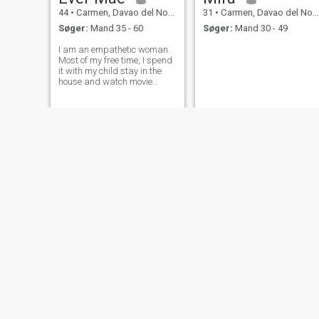
44
•
Carmen, Davao del Norte, Filippinerne
31
•
Carmen, Davao del Norte, Filippinerne
Søger:
Mand 35 - 60
Søger:
Mand 30 - 49
I am an empathetic woman.
Most of my free time, I spend
it with my child stay in the
house and watch movie
together and I love to go with
her to the mall to play at the
children’s playhouse.
Maeshaella
Liza
26
•
Carmen, Davao del Norte, Filippinerne
44
•
Carmen, Davao del Norte, Filippinerne