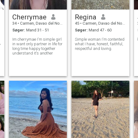
Cherrymae
Regina
34
•
Carmen, Davao del Norte, Filippinerne
45
•
Carmen, Davao del Norte, Filippinerne
Søger:
Mand 31 - 51
Søger:
Mand 47 - 60
Im cherrymae I'm simple girl
Simple woman I'm contented
in want only partner in life for
what I have, honest, faithful,
️
long time happy together
respectful and loving.
understand it's another