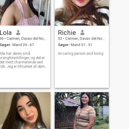
Lola
Richie
36
•
Carmen, Davao del Norte, Filippinerne
33
•
Carmen, Davao del Norte, Filippinerne
Søger:
Mand 39 - 67
Søger:
Mand 31 - 51
Alle har deres små
im caring person and loving
vrangforestillinger, og det er
det mest charmerende ved
folk. Jeg er tiltrukket af dem
med deres egen smag og
deres smukke
ufuldkommenheder. Dem, der
ikke foregiver at være
helgener eller genier, fordi,
lad os være ærlige, der er
intet dummere end nogen
forsøger for hårdt at se
smart. Jeg er en glad,
nysgerrig sjæl med en lidt
ukonventionel måde at se
verden på.