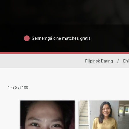
Gennemgå dine matches gratis
Filipinsk Dating
/
Enl
1 - 35 af 100