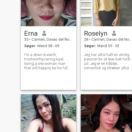
Erna
Roselyn
35
•
Carmen, Davao del Norte, Filippinerne
28
•
Carmen, Davao del Norte, Filippinerne
Søger:
Mand 38 - 69
Søger:
Mand 35 - 55
I'm a down to earth,
Jeg har altid haft en utrolig
trustworthy,caring,loyal,
passion for at leve livet fuldt
loving,a one woman man
ud. Jeg er en håbløs
that will happily be his full
romantisk og stræber altid
time wife, family oriented,
efter at tro på det gode i alle.
easy to be with, have a sense
Jeg er ligetil om mine behov,
of humor (though I'm not
og ærlig når jeg føler mig
fluent in English haha)
såret. Jeg leder efter en lige
please no
så positiv partner, der elsker
scammers,perverts and
at prøve nye oplevelser og er
ghosting. I
en stor og åben formidler.
Hvis du er interesseret min
whats app nummer + 639.
4861. 49268.