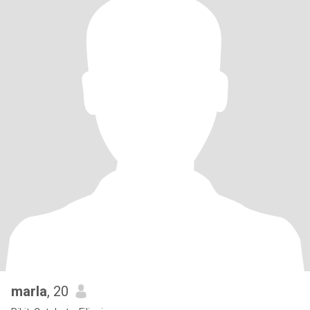
marla
, 20