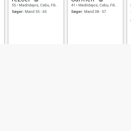
55
•
Madridejos, Cebu, Filippinerne
41
•
Madridejos, Cebu, Filippinerne
Søger:
Mand 55 - 65
Søger:
Mand 38 - 57
Abello
Nana
51
•
Madridejos, Cebu, Filippinerne
23
•
Madridejos, Cebu, Filippinerne