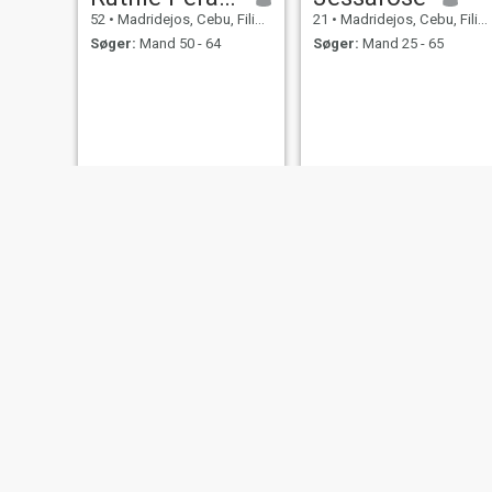
52
•
Madridejos, Cebu, Filippinerne
21
•
Madridejos, Cebu, Filippinerne
Søger:
Mand 50 - 64
Søger:
Mand 25 - 65
Rona
Maria
28
•
Madridejos, Cebu, Filippinerne
41
•
Madridejos, Cebu, Filippinerne