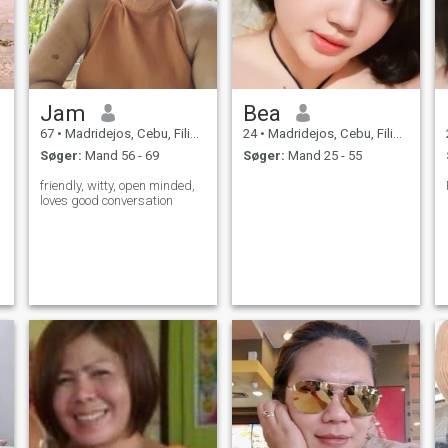
Jam
Bea
67
•
Madridejos, Cebu, Filippinerne
24
•
Madridejos, Cebu, Filippinerne
Søger:
Mand 56 - 69
Søger:
Mand 25 - 55
friendly, witty, open minded,
loves good conversation
t