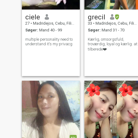
ciele
grecil
27
•
Madridejos, Cebu, Filippinerne
33
•
Madridejos, Cebu, Filippinerne
Søger:
Mand 40 - 99
Søger:
Mand 31 - 70
multiple personality need to
Kærlig, omsorgsfuld,
understand it's my privacg
troværdig, loyal og kærlig. at
tilberede❤️