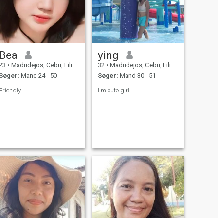
Bea
ying
23
•
Madridejos, Cebu, Filippinerne
32
•
Madridejos, Cebu, Filippinerne
Søger:
Mand 24 - 50
Søger:
Mand 30 - 51
Friendly
I'm cute girl