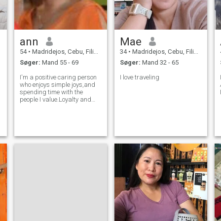
ann
Mae
54
•
Madridejos, Cebu, Filippinerne
34
•
Madridejos, Cebu, Filippinerne
Søger:
Mand 55 - 69
Søger:
Mand 32 - 65
I'm a positive caring person
I love traveling
who enjoys simple joys,and
spending time with the
people I value.Loyalty and
respect mean a lot to me.