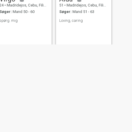
24
•
Madridejos, Cebu, Filippinerne
51
•
Madridejos, Cebu, Filippinerne
Søger:
Mand 50 - 60
Søger:
Mand 51 - 63
spørg. mig
Loving, caring
NÆSTE
joan
39
•
Madridejos, Cebu, Filippinerne