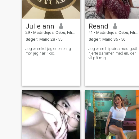
Julie ann
Reand
29
•
Madridejos, Cebu, Filippinerne
41
•
Madridejos, Cebu, Filippinerne
Søger:
Mand 28 - 55
Søger:
Mand 36 - 56
Jeg er enkel jeg er en enlig
Jeg er en filippina med godt
mor jeg har 1kid.
hjerte sammen med en, der
vil på mig.