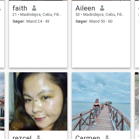
faith
Aileen
21
•
Madridejos, Cebu, Filippinerne
53
•
Madridejos, Cebu, Filippinerne
Søger:
Mand 24 - 43
Søger:
Mand 50 - 60
rezcel
Carmen