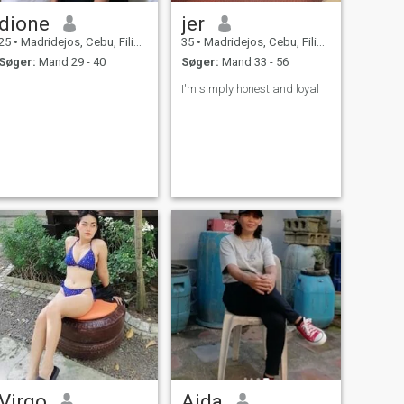
dione
jer
25
•
Madridejos, Cebu, Filippinerne
35
•
Madridejos, Cebu, Filippinerne
Søger:
Mand 29 - 40
Søger:
Mand 33 - 56
I'm simply honest and loyal
....
Virgo
Aida