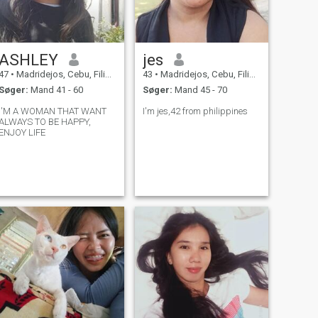
ASHLEY
jes
47
•
Madridejos, Cebu, Filippinerne
43
•
Madridejos, Cebu, Filippinerne
Søger:
Mand 41 - 60
Søger:
Mand 45 - 70
I'M A WOMAN THAT WANT
I'm jes,42 from philippines
ALWAYS TO BE HAPPY,
ENJOY LIFE