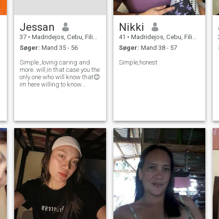
Jessan
Nikki
37
•
Madridejos, Cebu, Filippinerne
41
•
Madridejos, Cebu, Filippinerne
Søger:
Mand 35 - 56
Søger:
Mand 38 - 57
Simple.,loving caring and
Simple,honest
more..will,in that case you the
only one who will know that😊
im here willing to know
younthen ...