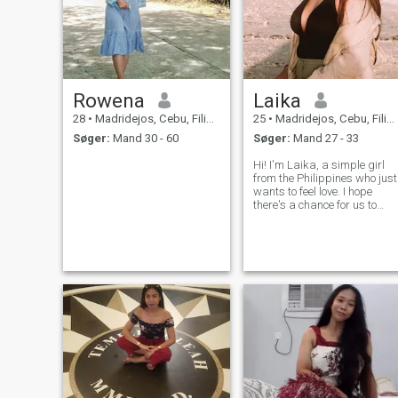
Rowena
Laika
28
•
Madridejos, Cebu, Filippinerne
25
•
Madridejos, Cebu, Filippinerne
Søger:
Mand 30 - 60
Søger:
Mand 27 - 33
Hi! I'm Laika, a simple girl
from the Philippines who just
wants to feel love. I hope
there's a chance for us to
know each other deeply. :) I'm
not using a premium accoun
but if you're interested in
knowing me, please feel free
to message me.