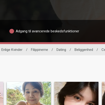
Adgang til avancerede beskedsfunktioner
Enlige Kvinder
/
Filippinerne
/
Dating
/
Beliggenhed
/
C