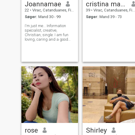
Joannamae
cristina marie
22
•
Virac, Catanduanes, Filippinerne
39
•
Virac, Catanduanes, Filippinerne
Søger:
Mand 30 - 99
Søger:
Mand 39 - 73
I'm just me... Information
specialist, creative,
Christian, single. I am fun
loving, caring and a good
listener. I'm honest, loyal and
hard working.
rose
Shirley