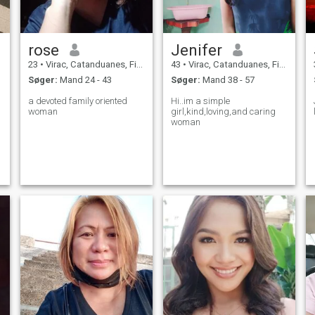
rose
Jenifer
23
•
Virac, Catanduanes, Filippinerne
43
•
Virac, Catanduanes, Filippinerne
Søger:
Mand 24 - 43
Søger:
Mand 38 - 57
a devoted family oriented
Hi..im a simple
woman
girl,kind,loving,and caring
woman