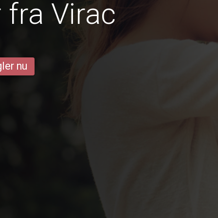
fra Virac
ler nu