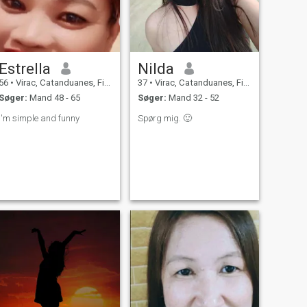
Estrella
Nilda
56
•
Virac, Catanduanes, Filippinerne
37
•
Virac, Catanduanes, Filippinerne
Søger:
Mand 48 - 65
Søger:
Mand 32 - 52
I'm simple and funny
Spørg mig. 🙂