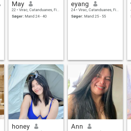
May
eyang
22
•
Virac, Catanduanes, Filippinerne
24
•
Virac, Catanduanes, Filippinerne
Søger:
Mand 24 - 40
Søger:
Mand 25 - 55
honey
Ann