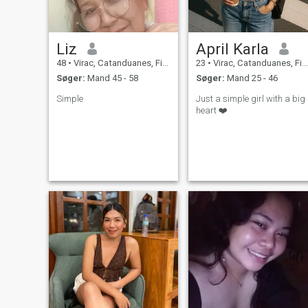
Liz
April Karla
48
•
Virac, Catanduanes, Filippinerne
23
•
Virac, Catanduanes, Filippinerne
Søger:
Mand 45 - 58
Søger:
Mand 25 - 46
Simple
Just a simple girl with a big
heart ❤️