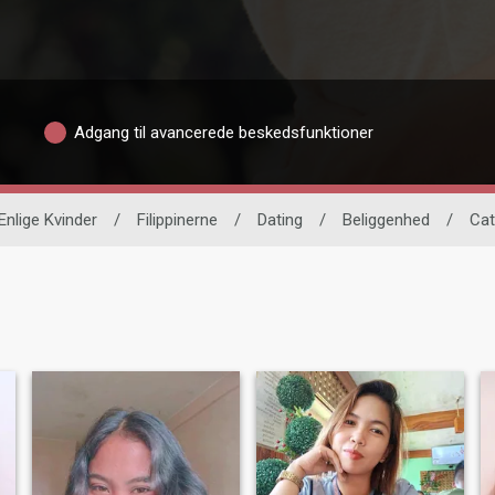
Adgang til avancerede beskedsfunktioner
Enlige Kvinder
/
Filippinerne
/
Dating
/
Beliggenhed
/
Ca