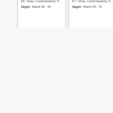
39
•
Virac, Catanduanes, Filippinerne
67
•
Virac, Catanduanes, Filippinerne
Søger:
Mand 40 - 45
Søger:
Mand 50 - 72
rina
Loraine
27
•
Virac, Catanduanes, Filippinerne
34
•
Virac, Catanduanes, Filippinerne
Søger:
Mand 24 - 65
Søger:
Mand 35 - 59