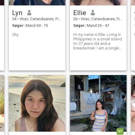
Lyn
Ellie
54
•
Virac, Catanduanes, Filippinerne
26
•
Virac, Catanduanes, Filippinerne
Søger:
Mand 60 - 75
Søger:
Mand 26 - 47
Shy
Hi my name is Ellie. Living in
Philippines in a small island.
Im 27 years old and a
breadwinner. I am a single
mom. I met a lot of people
here but most of them are not
the people im looking for, they
only want FUN which is not
my thing. Im lookin
NY