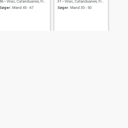
46
•
Virac, Catanduanes, Filippinerne
31
•
Virac, Catanduanes, Filippinerne
Søger:
Mand 45 - 67
Søger:
Mand 30 - 50
NÆSTE
Mildred
61
•
Virac, Catanduanes, Filippinerne
Søger:
Mand 60 - 70