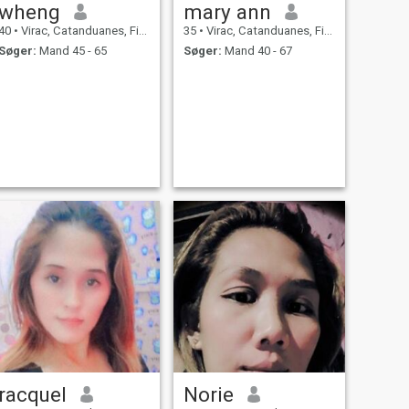
wheng
mary ann
40
•
Virac, Catanduanes, Filippinerne
35
•
Virac, Catanduanes, Filippinerne
Søger:
Mand 45 - 65
Søger:
Mand 40 - 67
racquel
Norie