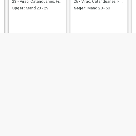
23
•
Virac, Catanduanes, Filippinerne
26
•
Virac, Catanduanes, Filippinerne
Søger:
Mand 23 - 29
Søger:
Mand 28 - 60
Sarika
Karleen
39
•
Virac, Catanduanes, Filippinerne
21
•
Virac, Catanduanes, Filippinerne
Søger:
Mand 41 - 50
Søger:
Mand 24 - 40