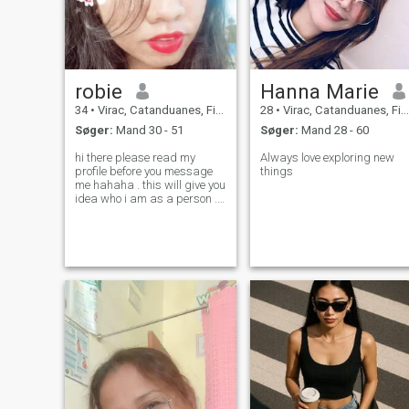
robie
Hanna Marie
34
•
Virac, Catanduanes, Filippinerne
28
•
Virac, Catanduanes, Filippinerne
Søger:
Mand 30 - 51
Søger:
Mand 28 - 60
hi there please read my
Always love exploring new
profile before you message
things
me hahaha . this will give you
idea who i am as a person ..
will i am here to search for
someone who will be on my
side for a lifetime . where i
can find my safe place and
be comfortable to be myse