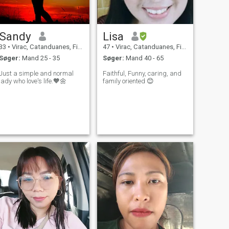
Sandy
Lisa
33
•
Virac, Catanduanes, Filippinerne
47
•
Virac, Catanduanes, Filippinerne
Søger:
Mand 25 - 35
Søger:
Mand 40 - 65
Just a simple and normal
Faithful, Funny, caring, and
lady who love's life.🧡🌼
family oriented 😊