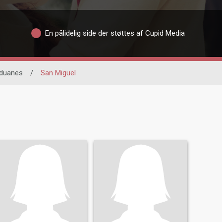
En pålidelig side der støttes af Cupid Media
duanes
/
San Miguel