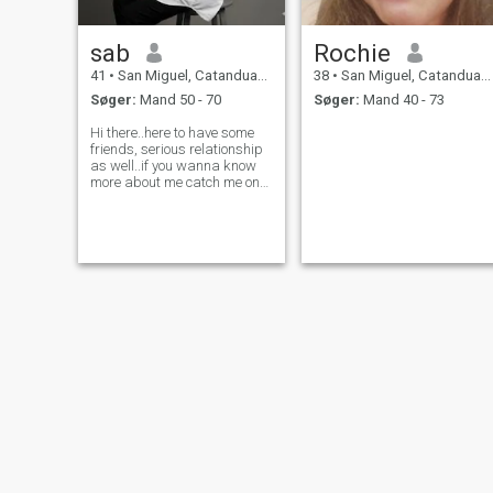
sab
Rochie
41
•
San Miguel, Catanduanes, Filippinerne
38
•
San Miguel, Catanduanes, Filippinerne
Søger:
Mand 50 - 70
Søger:
Mand 40 - 73
Hi there..here to have some
friends, serious relationship
as well..if you wanna know
more about me catch me on
whatsapp..see you there let's
meet..