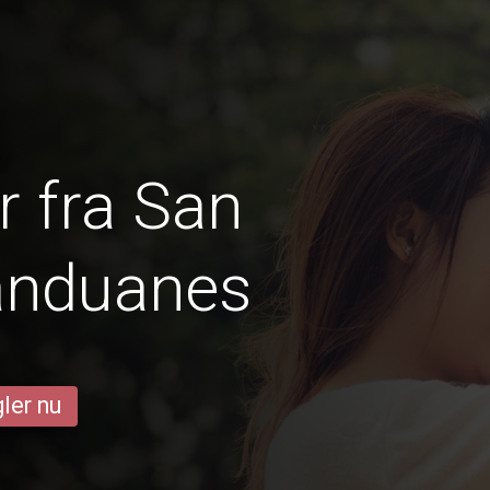
 fra San
anduanes
ler nu