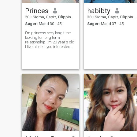
Princes
habibty
20
•
Sigma, Capiz, Filippinerne
38
•
Sigma, Capiz, Filippinerne
Søger:
Mand 30 - 45
Søger:
Mand 37 - 45
I'm princess very long time
looking for long term
relationship I'm 20 year's old
I live alone if you interested
me just message me!