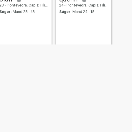
28
•
Pontevedra, Capiz, Filippinerne
24
•
Pontevedra, Capiz, Filippinerne
Søger:
Mand 28 - 48
Søger:
Mand 24 - 18
NÆSTE
jen
33
•
Pontevedra, Capiz, Filippinerne