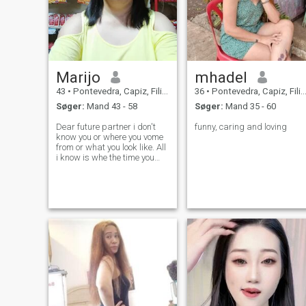
Marijo
mhadel
43
•
Pontevedra, Capiz, Filippinerne
36
•
Pontevedra, Capiz, Filippinerne
Søger:
Mand 43 - 58
Søger:
Mand 35 - 60
Dear future partner i don't
funny, caring and loving
know you or where you vome
from or what you look like. All
i know is whe the time you
show up and get to know
you, then i will know it is you. I
want you to know that I am
just here waiting for you to
hold my hand as we fa