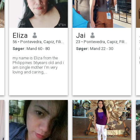
Eliza
Jai
56
•
Pontevedra, Capiz, Filippinerne
23
•
Pontevedra, Capiz, Filippinerne
Søger:
Mand 60 - 80
Søger:
Mand 22 - 30
my name is Eliza from the
Philippines 56years old and i
am single mother I'm very
loving and caring,
understanding.i hope I can
find my love of my life here...