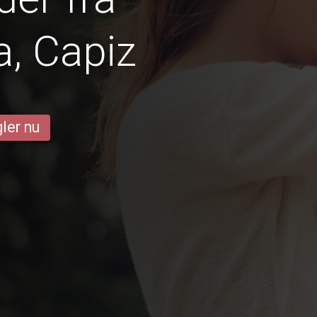
, Capiz
ler nu