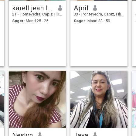
karell jean lom_oc
April
21
•
Pontevedra, Capiz, Filippinerne
33
•
Pontevedra, Capiz, Filippinerne
Søger:
Mand 25 - 25
Søger:
Mand 33 - 50
Neslyn
Jaya