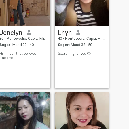
Jenelyn
Lhyn
30
•
Pontevedra, Capiz, Filippinerne
40
•
Pontevedra, Capiz, Filippinerne
Søger:
Mand 33 - 40
Søger:
Mand 38 - 50
Hi! im Jen that believes in
Searching for you 😍
true love.