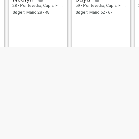
28
•
Pontevedra, Capiz, Filippinerne
59
•
Pontevedra, Capiz, Filippinerne
Søger:
Mand 28 - 48
Søger:
Mand 52 - 67
Erica
chen
24
•
Pontevedra, Capiz, Filippinerne
37
•
Pontevedra, Capiz, Filippinerne