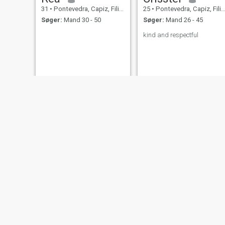
31
•
Pontevedra, Capiz, Filippinerne
25
•
Pontevedra, Capiz, Filippinerne
Søger:
Mand 30 - 50
Søger:
Mand 26 - 45
kind and respectful
Ellen
Stephanie
26
•
Pontevedra, Capiz, Filippinerne
45
•
Pontevedra, Capiz, Filippinerne