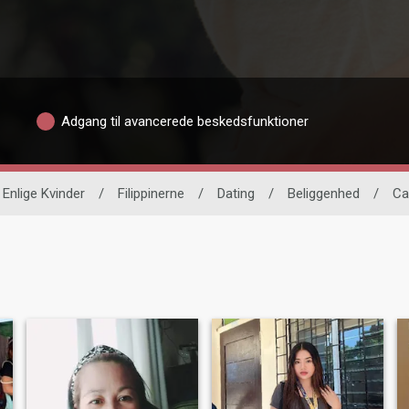
Adgang til avancerede beskedsfunktioner
Enlige Kvinder
/
Filippinerne
/
Dating
/
Beliggenhed
/
Ca