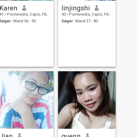
Karen
linjingshi
41
•
Pontevedra, Capiz, Filippinerne
40
•
Pontevedra, Capiz, Filippinerne
Søger:
Mand 56 - 90
Søger:
Mand 37 - 80
Jian
quenn