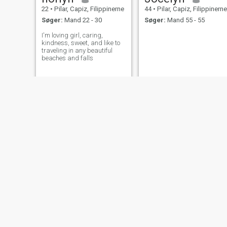
22
•
Pilar, Capiz, Filippinerne
44
•
Pilar, Capiz, Filippinerne
Søger:
Mand 22 - 30
Søger:
Mand 55 - 55
I'm loving girl, caring,
kindness, sweet, and like to
traveling in any beautiful
beaches and falls
Ehla
Mae
30
•
Pilar, Capiz, Filippinerne
51
•
Pilar, Capiz, Filippinerne