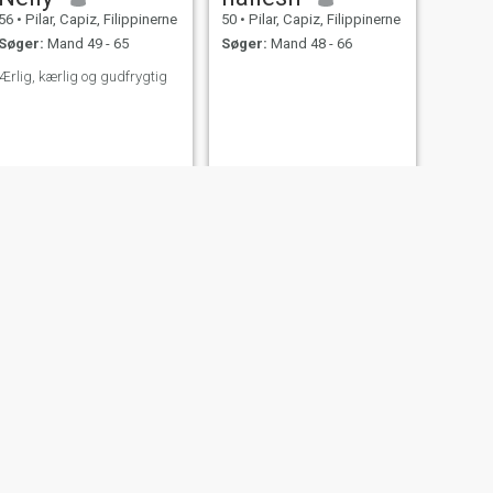
56
•
Pilar, Capiz, Filippinerne
50
•
Pilar, Capiz, Filippinerne
Søger:
Mand 49 - 65
Søger:
Mand 48 - 66
Ærlig, kærlig og gudfrygtig
NÆSTE
Rhea
20
•
Pilar, Capiz, Filippinerne