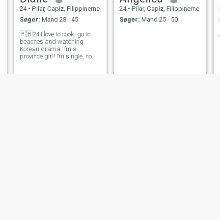
24
•
Pilar, Capiz, Filippinerne
24
•
Pilar, Capiz, Filippinerne
Søger:
Mand 28 - 45
Søger:
Mand 25 - 50
🇵🇭24 I love to cook, go to
beaches and watching
Korean drama. I’m a
province girl! I’m single, no
kids and never been
married. I’m dating to Marry!
I want someone who wants to
a husband and father one
day. I want to have my own
family and hav
Marilyn
meng
48
•
Pilar, Capiz, Filippinerne
21
•
Pilar, Capiz, Filippinerne