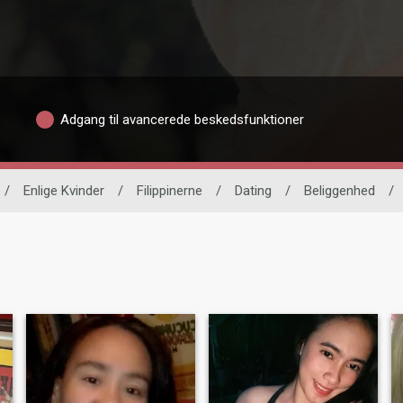
Adgang til avancerede beskedsfunktioner
/
Enlige Kvinder
/
Filippinerne
/
Dating
/
Beliggenhed
/