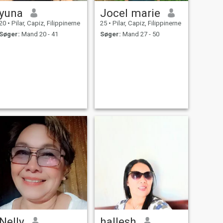
yuna
Jocel marie
20
•
Pilar, Capiz, Filippinerne
25
•
Pilar, Capiz, Filippinerne
Søger:
Mand 20 - 41
Søger:
Mand 27 - 50
Nelly
hallesh