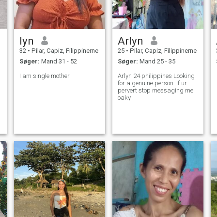
lyn
Arlyn
32
•
Pilar, Capiz, Filippinerne
25
•
Pilar, Capiz, Filippinerne
Søger:
Mand 31 - 52
Søger:
Mand 25 - 35
I am single mother
Arlyn 24 philippines Looking
for a genuine person .if ur
pervert stop messaging me
oaky