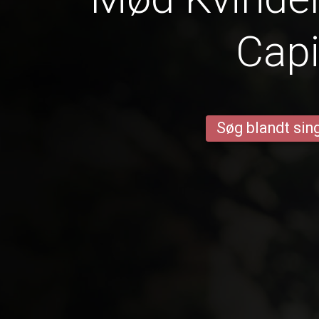
Cap
Søg blandt sing