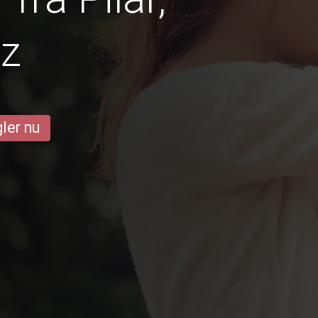
iz
ler nu