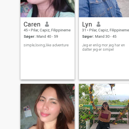
Caren
Lyn
45
•
Pilar, Capiz, Filippinerne
31
•
Pilar, Capiz, Filippinerne
Søger:
Mand 40 - 59
Søger:
Mand 30 - 45
simple,loving,like adventure
Jeg er enlig mor jeg har en
datter jeg er simpel