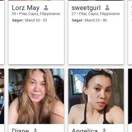
Lorz May
sweetgurl
39
•
Pilar, Capiz, Filippinerne
27
•
Pilar, Capiz, Filippinerne
Søger:
Mand 30 - 55
Søger:
Mand 25 - 90
Diane
Angelica