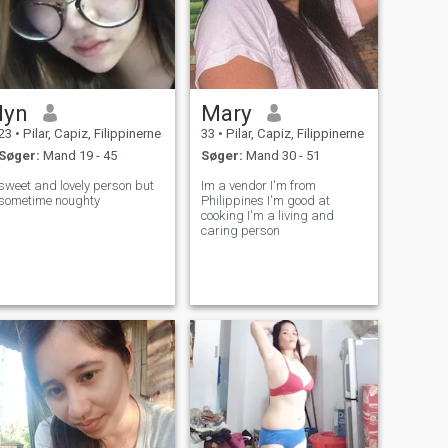
lyn
Mary
23
•
Pilar, Capiz, Filippinerne
33
•
Pilar, Capiz, Filippinerne
Søger:
Mand 19 - 45
Søger:
Mand 30 - 51
sweet and lovely person but
Im a vendor I'm from
sometime noughty
Philippines I'm good at
cooking I'm a living and
caring person