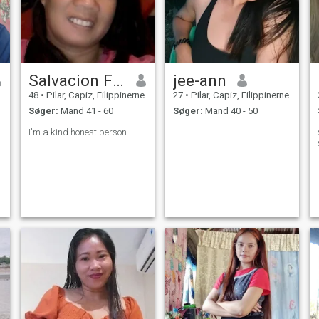
Salvacion Francisco
jee-ann
48
•
Pilar, Capiz, Filippinerne
27
•
Pilar, Capiz, Filippinerne
Søger:
Mand 41 - 60
Søger:
Mand 40 - 50
I'm a kind honest person