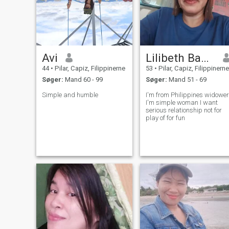
Avi
Lilibeth Badiang
44
•
Pilar, Capiz, Filippinerne
53
•
Pilar, Capiz, Filippinerne
Søger:
Mand 60 - 99
Søger:
Mand 51 - 69
Simple and humble
I'm from Philippines widower
I'm simple woman I want
serious relationship not for
play of for fun