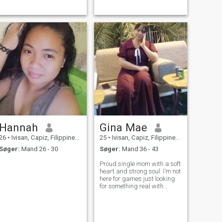
listening music.
Hannah
Gina Mae
26
•
Ivisan, Capiz, Filippinerne
25
•
Ivisan, Capiz, Filippinerne
Søger:
Mand 26 - 30
Søger:
Mand 36 - 43
Proud single mom with a soft
heart and strong soul. I’m not
here for games just looking
for something real with
someone who values love,
loyalty, and deep connection.