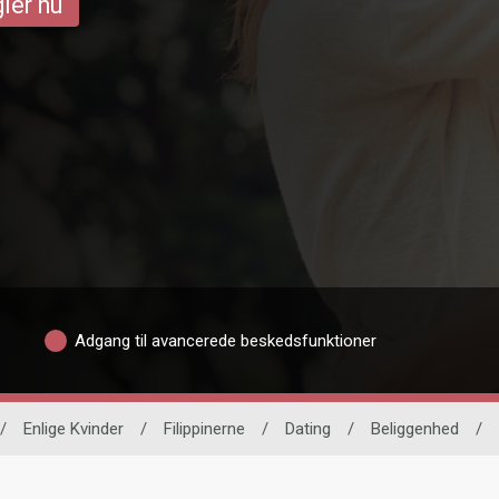
ler nu
Adgang til avancerede beskedsfunktioner
/
Enlige Kvinder
/
Filippinerne
/
Dating
/
Beliggenhed
/