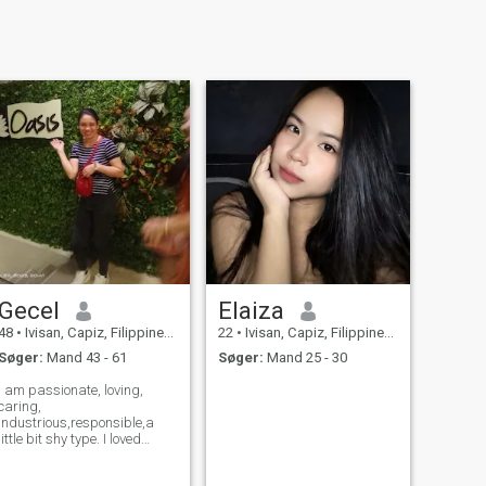
Gecel
Elaiza
48
•
Ivisan, Capiz, Filippinerne
22
•
Ivisan, Capiz, Filippinerne
Søger:
Mand 43 - 61
Søger:
Mand 25 - 30
I am passionate, loving,
caring,
industrious,responsible,a
little bit shy type. I loved
playing volleyball, cooking,
singing and dancing,