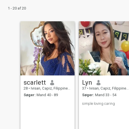
1 - 20 af 20
scarlett
Lyn
28
•
Ivisan, Capiz, Filippinerne
37
•
Ivisan, Capiz, Filippinerne
Søger:
Mand 40 - 89
Søger:
Mand 33 - 54
simple loving caring