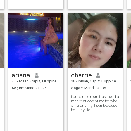
ariana
charrie
23
•
Ivisan, Capiz, Filippinerne
28
•
Ivisan, Capiz, Filippinerne
Søger:
Mand 21 - 25
Søger:
Mand 30 - 35
i am single mom i just need a
man that accept me for who i
ama and my 1 son because
he is my life