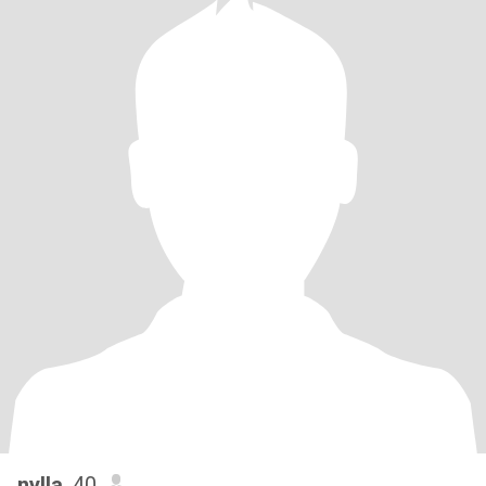
nylla
, 40