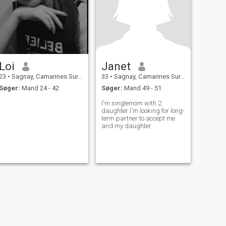
Loi
Janet
23
•
Sagnay, Camarines Sur, Filippinerne
33
•
Sagnay, Camarines Sur, Filippinerne
Søger:
Mand 24 - 42
Søger:
Mand 49 - 51
I'm singlemom with 2
daughter I'm looking for long-
term partner to accept me
and my daughter