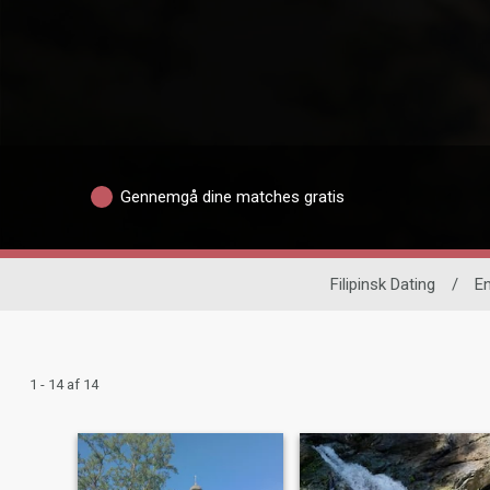
Gennemgå dine matches gratis
Filipinsk Dating
/
En
1 - 14 af 14