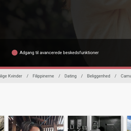
Adgang til avancerede beskedsfunktioner
lige Kvinder
/
Filippinerne
/
Dating
/
Beliggenhed
/
Cama