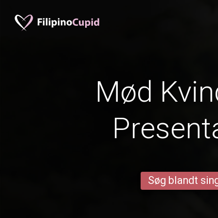
Mød Kvind
Present
Søg blandt sing