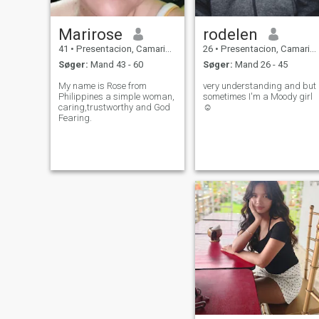
Marirose
rodelen
41
•
Presentacion, Camarines Sur, Filippinerne
26
•
Presentacion, Camarines Sur, Filippinerne
Søger:
Mand 43 - 60
Søger:
Mand 26 - 45
My name is Rose from
very understanding and but
Philippines a simple woman,
sometimes I'm a Moody girl
caring,trustworthy and God
☺️
Fearing.