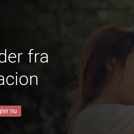
er fra
acion
ler nu