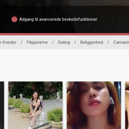
Adgang til avancerede beskedsfunktioner
e Kvinder
/
Filippinerne
/
Dating
/
Beliggenhed
/
Camarin