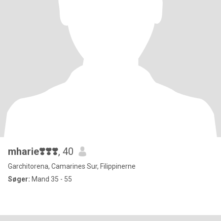
mharie❣️❣️❣️
, 40
Garchitorena, Camarines Sur, Filippinerne
Søger:
Mand 35 - 55