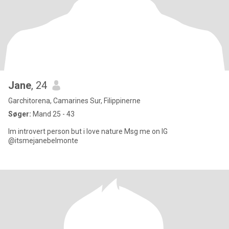
Jane
, 24
Garchitorena, Camarines Sur, Filippinerne
Søger:
Mand 25 - 43
Im introvert person but i love nature Msg me on IG
@itsmejanebelmonte