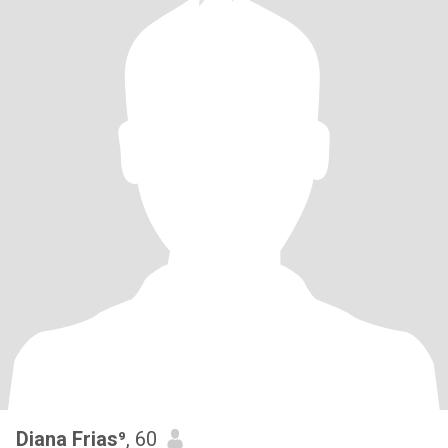
Diana Frias⁹
, 60