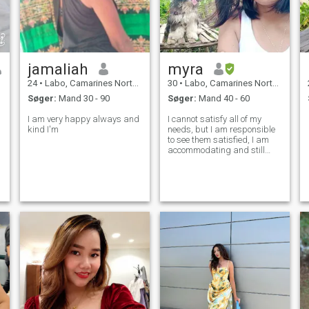
jamaliah
myra
24
•
Labo, Camarines Norte, Filippinerne
30
•
Labo, Camarines Norte, Filippinerne
Søger:
Mand 30 - 90
Søger:
Mand 40 - 60
I am very happy always and
I cannot satisfy all of my
kind I'm
needs, but I am responsible
to see them satisfied, I am
accommodating and still
retain myself respect. I am
lovable, nice person, just ask
me i will answer it clearly