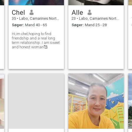
Chel
Alle
35
•
Labo, Camarines Norte, Filippinerne
23
•
Labo, Camarines Norte, Filippinerne
Søger:
Mand 40 - 65
Søger:
Mand 25 - 28
Hi,im chel,hoping to find
friendship and a real long
term relationship..I am sweet
and honest woman🥰