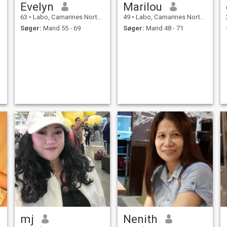
Evelyn
Marilou
63
•
Labo, Camarines Norte, Filippinerne
49
•
Labo, Camarines Norte, Filippinerne
Søger:
Mand 55 - 69
Søger:
Mand 48 - 71
mj
Nenith