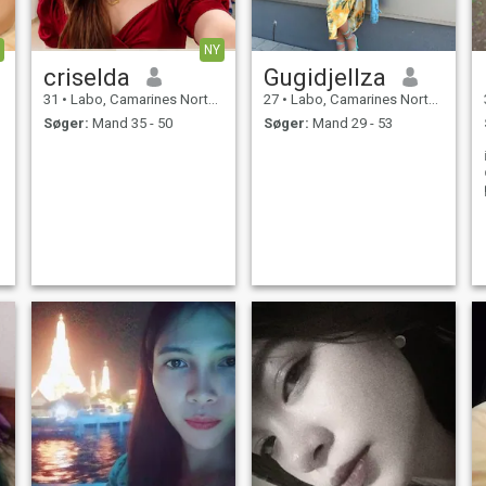
NY
criselda
Gugidjellza
31
•
Labo, Camarines Norte, Filippinerne
27
•
Labo, Camarines Norte, Filippinerne
Søger:
Mand 35 - 50
Søger:
Mand 29 - 53