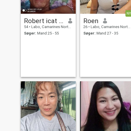
NY
Robert icat Rubi
Roen
54
•
Labo, Camarines Norte, Filippinerne
26
•
Labo, Camarines Norte, Filippinerne
Søger:
Mand 25 - 55
Søger:
Mand 27 - 35