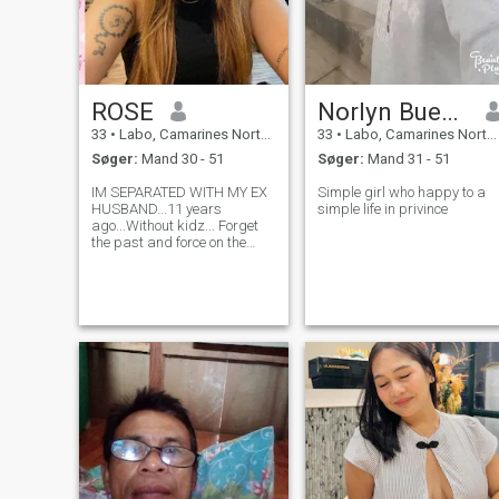
ROSE
Norlyn Bueno
33
•
Labo, Camarines Norte, Filippinerne
33
•
Labo, Camarines Norte, Filippinerne
Søger:
Mand 30 - 51
Søger:
Mand 31 - 51
IM SEPARATED WITH MY EX
Simple girl who happy to a
HUSBAND...11 years
simple life in privince
ago...Without kidz... Forget
the past and force on the
future.SINGLE LIFE BE
PROUD...!IM LOOKING FOR A
RELATIONSHIP..I DONT LIKE
A LIER MAN..BECAUSE LOVE
IS ALL ABOUT
TRUST."""""""""""""""""""" ALL
RELATIO