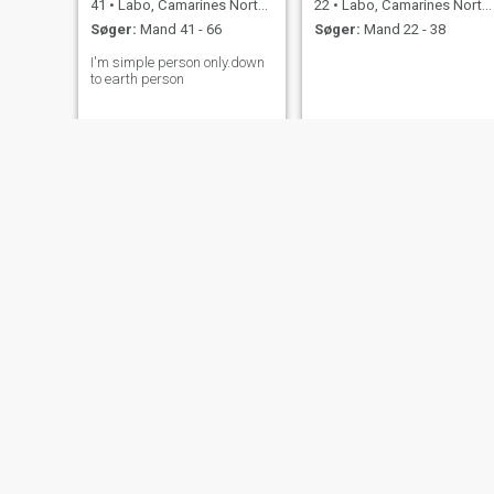
41
•
Labo, Camarines Norte, Filippinerne
22
•
Labo, Camarines Norte, Filippinerne
Søger:
Mand 41 - 66
Søger:
Mand 22 - 38
I'm simple person only.down
to earth person
arianne
Jacquiline
22
•
Labo, Camarines Norte, Filippinerne
39
•
Labo, Camarines Norte, Filippinerne
Søger:
Mand 24 - 43
Søger:
Mand 38 - 60