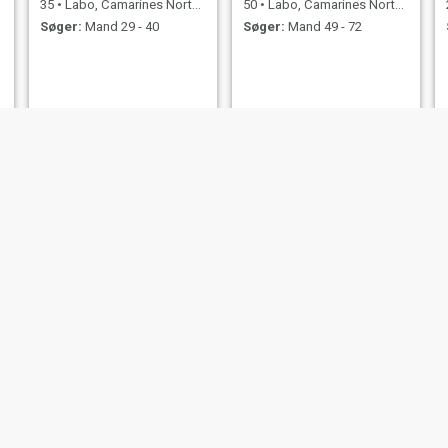
35
•
Labo, Camarines Norte, Filippinerne
50
•
Labo, Camarines Norte, Filippinerne
Søger:
Mand 29 - 40
Søger:
Mand 49 - 72
weng
Nikolai
43
•
Labo, Camarines Norte, Filippinerne
22
•
Labo, Camarines Norte, Filippinerne
Søger:
Mand 41 - 60
Søger:
Mand 20 - 30