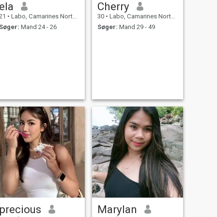
ela
Cherry
21
•
Labo, Camarines Norte, Filippinerne
30
•
Labo, Camarines Norte, Filippinerne
Søger:
Mand 24 - 26
Søger:
Mand 29 - 49
precious
Marylan