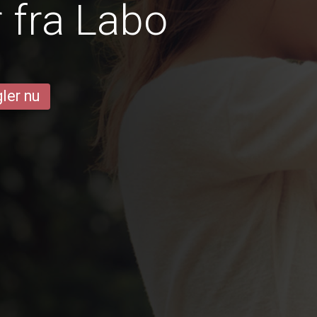
 fra Labo
ler nu