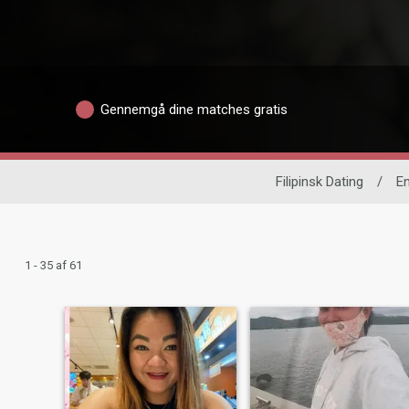
Gennemgå dine matches gratis
Filipinsk Dating
/
En
1 - 35 af 61