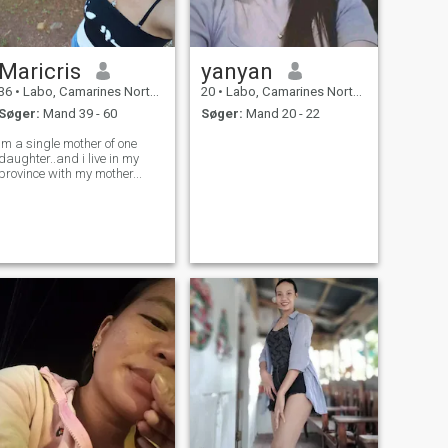
Maricris
yanyan
36
•
Labo, Camarines Norte, Filippinerne
20
•
Labo, Camarines Norte, Filippinerne
Søger:
Mand 39 - 60
Søger:
Mand 20 - 22
im a single mother of one
daughter..and i live in my
province with my mother...