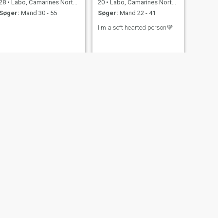
28
•
Labo, Camarines Norte, Filippinerne
20
•
Labo, Camarines Norte, Filippinerne
Søger:
Mand 30 - 55
Søger:
Mand 22 - 41
I'm a soft hearted person💜
NÆSTE
amerah
40
•
Labo, Camarines Norte, Filippinerne
Søger:
Mand 37 - 57