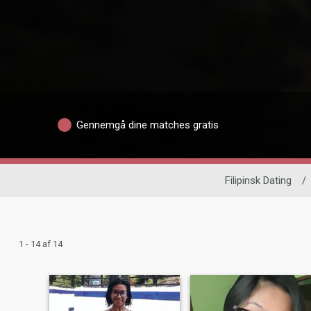
Gennemgå dine matches gratis
Filipinsk Dating
/
1 - 14 af 14