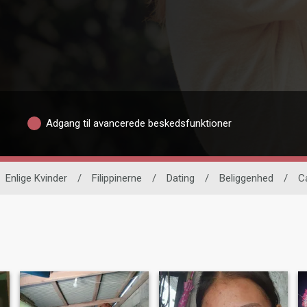
Adgang til avancerede beskedsfunktioner
Enlige Kvinder
/
Filippinerne
/
Dating
/
Beliggenhed
/
C