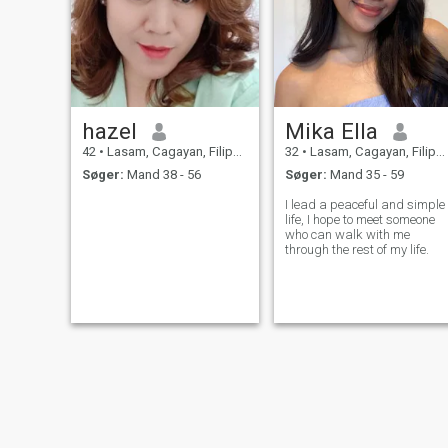
hazel
Mika Ella
42
•
Lasam, Cagayan, Filippinerne
32
•
Lasam, Cagayan, Filippinerne
Søger:
Mand 38 - 56
Søger:
Mand 35 - 59
I lead a peaceful and simple
life, I hope to meet someone
who can walk with me
through the rest of my life.