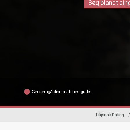
Søg blandt sing
Gennemgå dine matches gratis
Filipinsk Dating
/