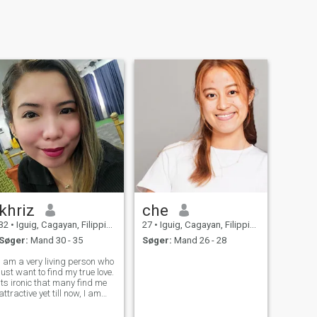
khriz
che
32
•
Iguig, Cagayan, Filippinerne
27
•
Iguig, Cagayan, Filippinerne
Søger:
Mand 30 - 35
Søger:
Mand 26 - 28
I am a very living person who
just want to find my true love.
Its ironic that many find me
attractive yet till now, I am
single.