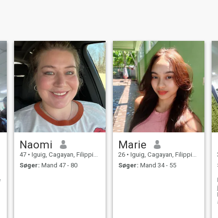
Naomi
Marie
47
•
Iguig, Cagayan, Filippinerne
26
•
Iguig, Cagayan, Filippinerne
Søger:
Mand 47 - 80
Søger:
Mand 34 - 55
e