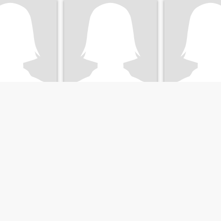
yy
Samua
Anne
agayan, Filippinerne
38
•
Iguig, Cagayan, Filippinerne
21
•
Iguig, Cagayan, F
d 20 - 35
Søger:
Mand 38 - 61
Søger:
Mand 22 -