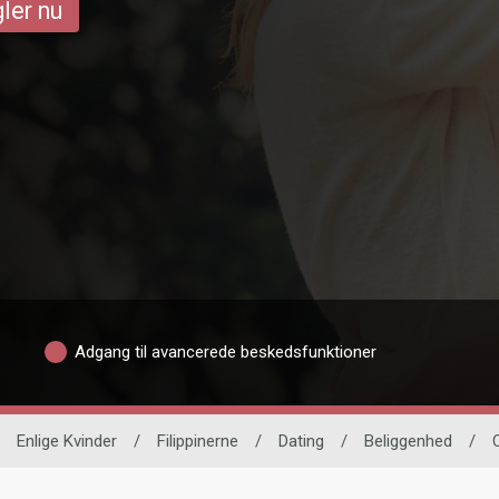
ler nu
Adgang til avancerede beskedsfunktioner
Enlige Kvinder
/
Filippinerne
/
Dating
/
Beliggenhed
/