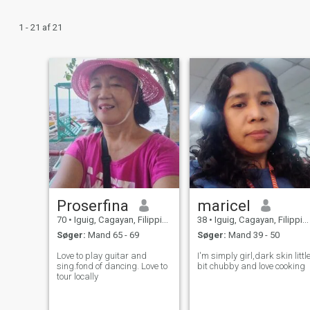
1 - 21 af 21
Proserfina
maricel
70
•
Iguig, Cagayan, Filippinerne
38
•
Iguig, Cagayan, Filippinerne
Søger:
Mand 65 - 69
Søger:
Mand 39 - 50
Love to play guitar and
I'm simply girl,dark skin littl
sing.fond of dancing. Love to
bit chubby and love cooking
tour locally