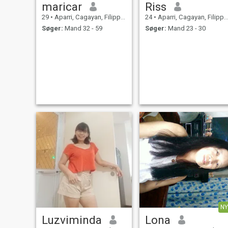
maricar
Riss
29
•
Aparri, Cagayan, Filippinerne
24
•
Aparri, Cagayan, Filippinerne
Søger:
Mand 32 - 59
Søger:
Mand 23 - 30
NY
Luzviminda
Lona