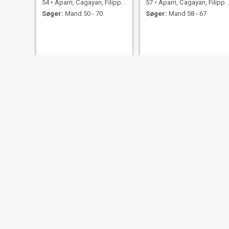
54
•
Aparri, Cagayan, Filippinerne
57
•
Aparri, Cagayan, Filippinerne
Søger:
Mand 50 - 70
Søger:
Mand 58 - 67
Sherly
Elizza
48
•
Aparri, Cagayan, Filippinerne
23
•
Aparri, Cagayan, Filippinerne
Søger:
Mand 50 - 55
Søger:
Mand 23 - 39