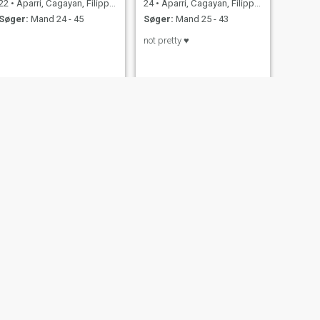
22
•
Aparri, Cagayan, Filippinerne
24
•
Aparri, Cagayan, Filippinerne
Søger:
Mand 24 - 45
Søger:
Mand 25 - 43
not pretty ♥️
NÆSTE
Marites
22
•
Aparri, Cagayan, Filippinerne
Søger:
Mand 24 - 41