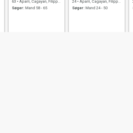
63
•
Aparri, Cagayan, Filippinerne
24
•
Aparri, Cagayan, Filippinerne
Søger:
Mand 58 - 65
Søger:
Mand 24 - 50
pammy
Theresa
26
•
Aparri, Cagayan, Filippinerne
56
•
Aparri, Cagayan, Filippinerne
Søger:
Mand 28 - 50
Søger:
Mand 52 - 67