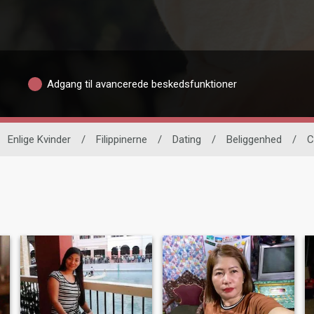
Adgang til avancerede beskedsfunktioner
Enlige Kvinder
/
Filippinerne
/
Dating
/
Beliggenhed
/
C