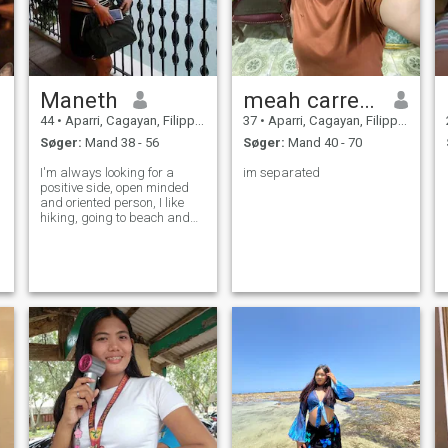
Maneth
meah carreon
44
•
Aparri, Cagayan, Filippinerne
37
•
Aparri, Cagayan, Filippinerne
Søger:
Mand 38 - 56
Søger:
Mand 40 - 70
I'm always looking for a
im separated
positive side, open minded
and oriented person, I like
hiking, going to beach and
have picnic.