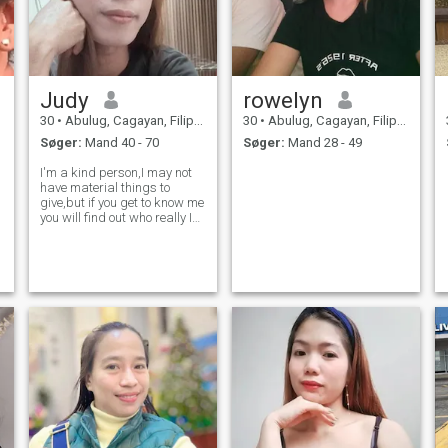
Judy
rowelyn
30
•
Abulug, Cagayan, Filippinerne
30
•
Abulug, Cagayan, Filippinerne
Søger:
Mand 40 - 70
Søger:
Mand 28 - 49
I'm a kind person,I may not
have material things to
give,but if you get to know me
you will find out who really I
am I enjoy simple
things,passionate,love to
cook,singing, watch movie,
love to laugh and a happy
person