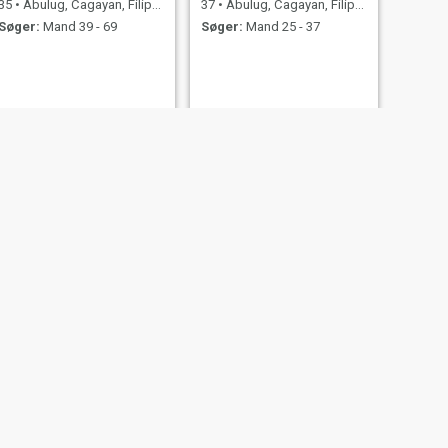
35
•
Abulug, Cagayan, Filippinerne
37
•
Abulug, Cagayan, Filippinerne
Søger:
Mand 39 - 69
Søger:
Mand 25 - 37
NÆSTE
Ramziya
38
•
Abulug, Cagayan, Filippinerne
Søger:
Mand 36 - 56