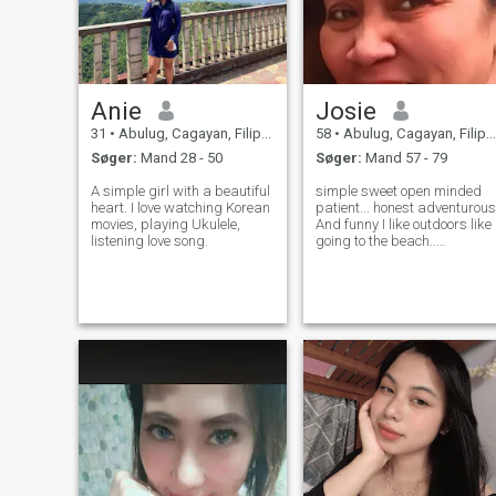
Anie
Josie
31
•
Abulug, Cagayan, Filippinerne
58
•
Abulug, Cagayan, Filippinerne
Søger:
Mand 28 - 50
Søger:
Mand 57 - 79
A simple girl with a beautiful
simple sweet open minded
heart. I love watching Korean
patient... honest adventurous
movies, playing Ukulele,
And funny I like outdoors like
listening love song.
going to the beach..
Swimming and picnic