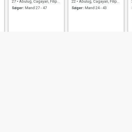
27
•
Abulug, Cagayan, Filippinerne
22
•
Abulug, Cagayan, Filippinerne
Søger:
Mand 27 - 47
Søger:
Mand 24 - 43
sahara
Love
35
•
Abulug, Cagayan, Filippinerne
35
•
Abulug, Cagayan, Filippinerne
Søger:
Mand 32 - 54
Søger:
Mand 33 - 54