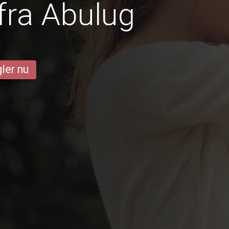
fra Abulug
ler nu