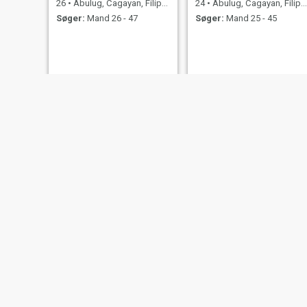
26
•
Abulug, Cagayan, Filippinerne
24
•
Abulug, Cagayan, Filippinerne
Søger:
Mand 26 - 47
Søger:
Mand 25 - 45
Alia
Lene
23
•
Abulug, Cagayan, Filippinerne
20
•
Abulug, Cagayan, Filippinerne
Søger:
Mand 24 - 27
Søger:
Mand 22 - 38