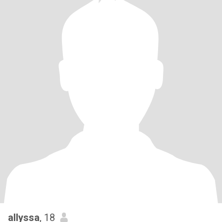
allyssa
, 18