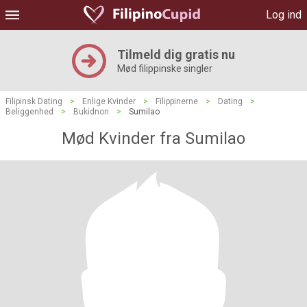
Log ind
Tilmeld dig gratis nu
Mød filippinske singler
Filipinsk Dating
>
Enlige Kvinder
>
Filippinerne
>
Dating
>
Beliggenhed
>
Bukidnon
>
Sumilao
Mød Kvinder fra Sumilao