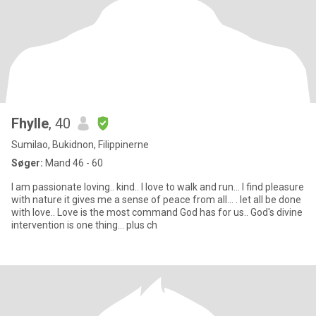
Fhylle
, 40
Sumilao, Bukidnon, Filippinerne
Søger:
Mand 46 - 60
I am passionate loving.. kind.. I love to walk and run... I find pleasure
with nature it gives me a sense of peace from all... . let all be done
with love.. Love is the most command God has for us.. God's divine
intervention is one thing... plus ch