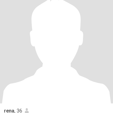
rena
, 36