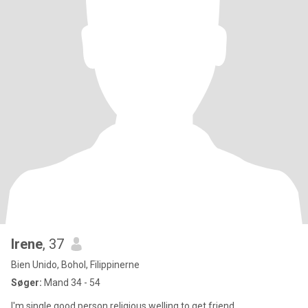
Irene
, 37
Bien Unido, Bohol, Filippinerne
Søger:
Mand 34 - 54
I'm single,good person,religious,welling to get friend