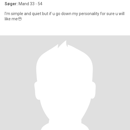
Søger:
Mand 33 - 54
I'm simple and quiet but if u go down my personality for sure u will
like me🥹