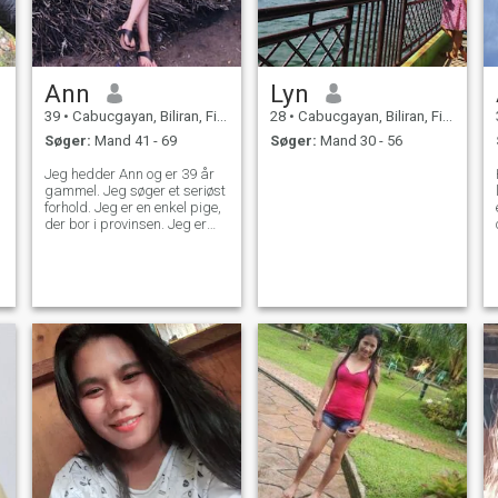
Ann
Lyn
39
•
Cabucgayan, Biliran, Filippinerne
28
•
Cabucgayan, Biliran, Filippinerne
Søger:
Mand 41 - 69
Søger:
Mand 30 - 56
Jeg hedder Ann og er 39 år
gammel. Jeg søger et seriøst
forhold. Jeg er en enkel pige,
der bor i provinsen. Jeg er
venlig, sød loyal, seriøs,
trofast omsorgsfuld kærlig💕
❤️