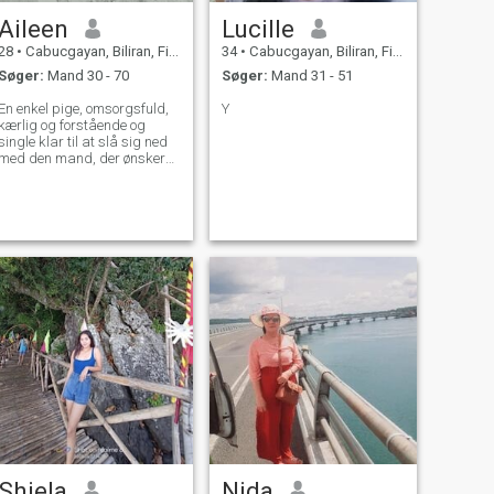
skolens skakmester, i disse
Aileen
Lucille
dage elsker jeg at spille
skak online, det er sådan en
28
•
Cabucgayan, Biliran, Filippinerne
34
•
Cabucgayan, Biliran, Filippinerne
god træning for hjernen. Jeg
Søger:
Mand 30 - 70
Søger:
Mand 31 - 51
elsker slik. En lækker kage
kan gøre en dag perfekt.
En enkel pige, omsorgsfuld,
Y
kærlig og forstående og
single klar til at slå sig ned
med den mand, der ønsker
ang love mig også
Shiela
Nida