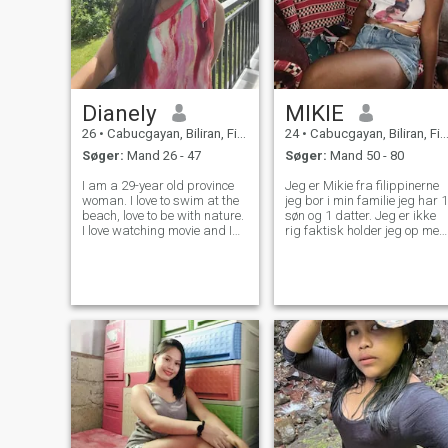
Dianely
MIKIE
26
•
Cabucgayan, Biliran, Filippinerne
24
•
Cabucgayan, Biliran, Filippinerne
Søger:
Mand 26 - 47
Søger:
Mand 50 - 80
I am a 29-year old province
Jeg er Mikie fra filippinerne
woman. I love to swim at the
jeg bor i min familie jeg har 1
beach, love to be with nature.
søn og 1 datter. Jeg er ikke
I love watching movie and I
rig faktisk holder jeg op med
also love singing. I have been
at skole på grund af
living in the province for as
økonomisk min mor og min
long as I remember so I
far er landmand. Vi har en
treasure tranquility and
stor familie 5 piger og 3
peace. I am sweet I'd s
drenge jeg er det 5. medlem
af mine søskende. Jeg er en
person enkel, omsorgsfuld,
ærlig, forstående og sød og
god Fairing.