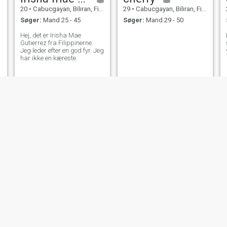
20
•
Cabucgayan, Biliran, Filippinerne
29
•
Cabucgayan, Biliran, Filippinerne
Søger:
Mand 25 - 45
Søger:
Mand 29 - 50
Hej, det er Irisha Mae
Gutierrez fra Filippinerne.
Jeg leder efter en god fyr. Jeg
har ikke en kæreste.
NY
Sarah Jean
Set
25
•
Cabucgayan, Biliran, Filippinerne
23
•
Cabucgayan, Biliran, Filippinerne