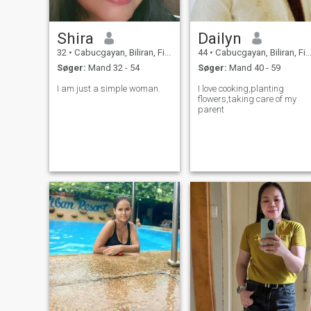
Shira
Dailyn
32
•
Cabucgayan, Biliran, Filippinerne
44
•
Cabucgayan, Biliran, Filippinerne
Søger:
Mand 32 - 54
Søger:
Mand 40 - 59
I am just a simple woman.
I love cooking,planting
flowers,taking care of my
parent