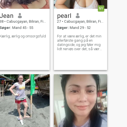
NY
Jean
pearl
38
•
Cabucgayan, Biliran, Filippinerne
27
•
Cabucgayan, Biliran, Filippinerne
Søger:
Mand 45 - 55
Søger:
Mand 29 - 52
Kærlig, ærlig og omsorgsfuld
For at være ærlig, er det min
allerførste gang på en
datingside, og jeg føler mig
lidt nervøs over det, så vær
venlig at være blid med mig!
Jeg tror, at de bedste ting i
livet sker, når man træder ud
af sin komfortzone - så her er
jeg, venter på en heldig
strejke om at møde min
mand. Jeg arbejder som
økolog for et firma der
beskæftiger sig med
rengøring og restaurering af
vandreservoirer, så jeg føler
en dyb forbindelse til
naturen. Mit hjerte hører til
sommeren og det solrige vejr.
Min drøm er at holde ferie
ved Atlanterhavet i Portugal
og vandre langs de endeløse
strande. Jeg var faktisk