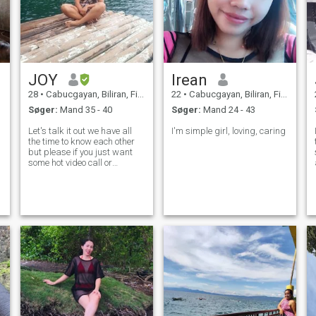
JOY
Irean
28
•
Cabucgayan, Biliran, Filippinerne
22
•
Cabucgayan, Biliran, Filippinerne
Søger:
Mand 35 - 40
Søger:
Mand 24 - 43
Let's talk it out we have all
I'm simple girl, loving, caring
the time to know each other
but please if you just want
some hot video call or
something sexy with the
exchange of money and not
intend to know me and really
meet me to be serious with
me and be my partner
forvere, just