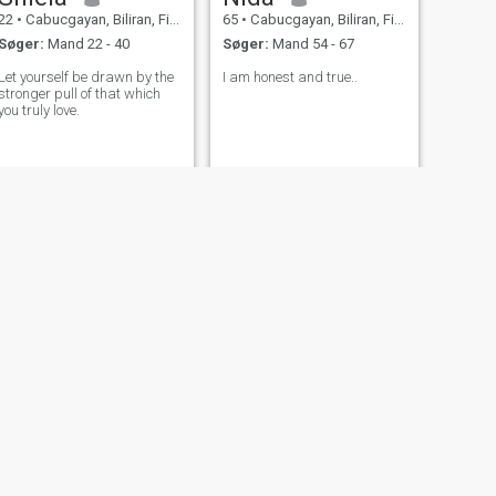
22
•
Cabucgayan, Biliran, Filippinerne
65
•
Cabucgayan, Biliran, Filippinerne
Søger:
Mand 22 - 40
Søger:
Mand 54 - 67
Let yourself be drawn by the
I am honest and true..
stronger pull of that which
you truly love.
NÆSTE
Elma
34
•
Cabucgayan, Biliran, Filippinerne