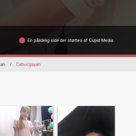
En pålidelig side der støttes af Cupid Media
ran
/
Cabucgayan