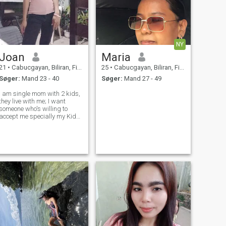
NY
Joan
Maria
21
•
Cabucgayan, Biliran, Filippinerne
25
•
Cabucgayan, Biliran, Filippinerne
Søger:
Mand 23 - 40
Søger:
Mand 27 - 49
I am single mom with 2 kids,
they live with me; I want
someone who's willing to
accept me specially my Kids
I don't have nothing to
change into you just loyalty
and faithfulness