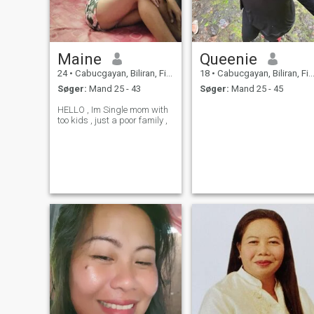
Maine
Queenie
24
•
Cabucgayan, Biliran, Filippinerne
18
•
Cabucgayan, Biliran, Filippinerne
Søger:
Mand 25 - 43
Søger:
Mand 25 - 45
HELLO , Im Single mom with
too kids , just a poor family ,