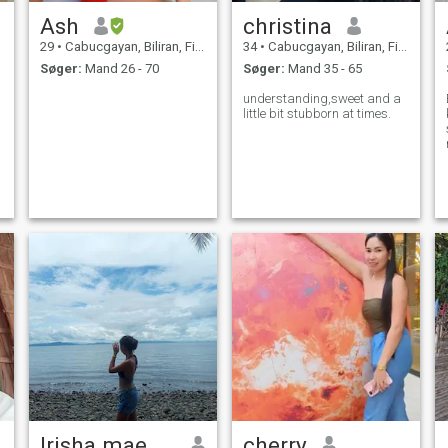
Ash
christina
29
•
Cabucgayan, Biliran, Filippinerne
34
•
Cabucgayan, Biliran, Filippinerne
Søger:
Mand 26 - 70
Søger:
Mand 35 - 65
understanding,sweet and a
little bit stubborn at times.
Irisha mae camarines
cherry