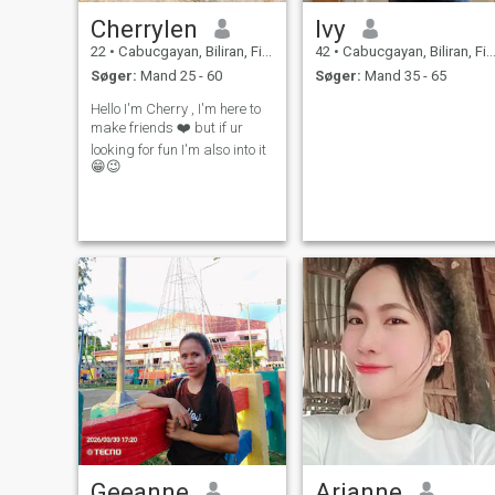
Cherrylen
Ivy
22
•
Cabucgayan, Biliran, Filippinerne
42
•
Cabucgayan, Biliran, Filippinerne
Søger:
Mand 25 - 60
Søger:
Mand 35 - 65
Hello I'm Cherry , I'm here to
make friends ❤️ but if ur
looking for fun I'm also into it
😁😉
Geeanne
Arianne