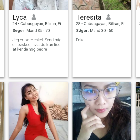
Lyca
Teresita
24
•
Cabucgayan, Biliran, Filippinerne
28
•
Cabucgayan, Biliran, Filippinerne
Søger:
Mand 35 - 70
Søger:
Mand 30 - 50
Jeg er bare enkel. Send mig
Enkel
en besked, hvis du kan lide
at kende mig bedre