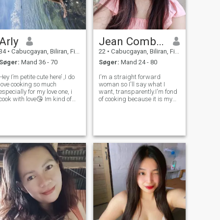
Arly
Jean Combras
34
•
Cabucgayan, Biliran, Filippinerne
22
•
Cabucgayan, Biliran, Filippinerne
Søger:
Mand 36 - 70
Søger:
Mand 24 - 80
Hey I’m petite cute here’ ,I do
I'm a straight forward
love cooking so much
woman so I'll say what I
especially for my love one, i
want, transparently.I'm fond
cook with love😘 Im kind of
of cooking because it is my
weird but my way of being
love language too.I love
sweet and romantic is
knowing new things and
action,full of surprise
enjoy traveling and exploring
new things in life.I'm a sweet
and caring person and
bubbly.I want