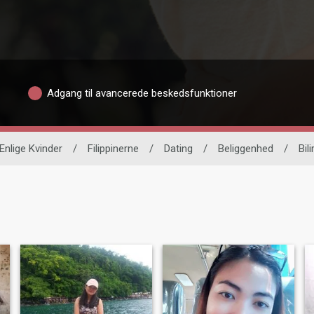
Adgang til avancerede beskedsfunktioner
Enlige Kvinder
/
Filippinerne
/
Dating
/
Beliggenhed
/
Bili