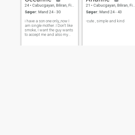
24
•
Cabucgayan, Biliran, Filippinerne
21
•
Cabucgayan, Biliran, Filippinerne
Søger:
Mand 24 - 30
Søger:
Mand 24 - 43
i have a son one only,,now I
-cute , simple and kind
am single mother..I Don't like
smoke, I want the guy wants
to accept me and also my
son..if ever we can each other
I will spend my truly love not
tricks to people who truly for
me..
Joy
dabalos
24
•
Cabucgayan, Biliran, Filippinerne
28
•
Cabucgayan, Biliran, Filippinerne