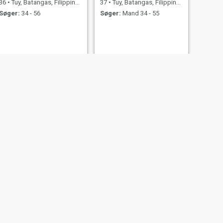
36
•
Tuy, Batangas, Filippinerne
37
•
Tuy, Batangas, Filippinerne
Søger:
34 - 56
Søger:
Mand 34 - 55