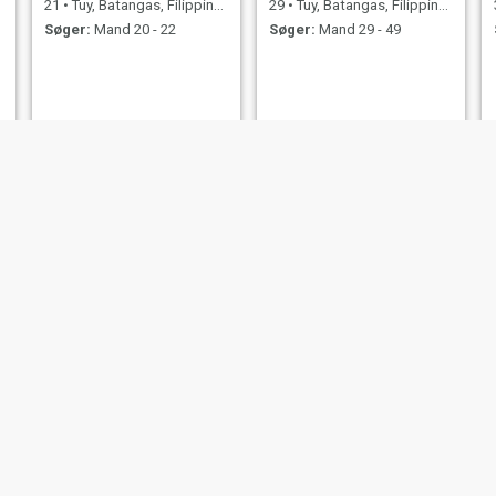
21
•
Tuy, Batangas, Filippinerne
29
•
Tuy, Batangas, Filippinerne
Søger:
Mand 20 - 22
Søger:
Mand 29 - 49
Olivia
36
•
Tuy, Batangas, Filippinerne
Søger:
Mand 33 - 54