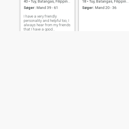
40
•
Tuy, Batangas, Filippinerne
18
•
Tuy, Batangas, Filippinerne
Søger:
Mand 39 - 61
Søger:
Mand 20 - 36
I have a very friendly
personality and helpful too, I
always hear from my friends
that I have a good
personality and know how to
adjust to different situations.