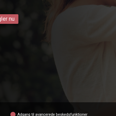
ler nu
Adgang til avancerede beskedsfunktioner