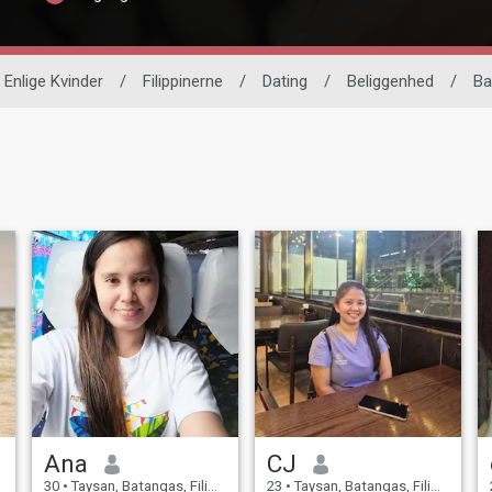
Enlige Kvinder
/
Filippinerne
/
Dating
/
Beliggenhed
/
Ba
Ana
CJ
30
•
Taysan, Batangas, Filippinerne
23
•
Taysan, Batangas, Filippinerne