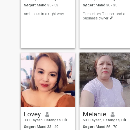
Søger:
Mand 35 - 53
Søger:
Mand 30 - 35
Ambitious in a right way...
Elementary Teacher and a
business owner 💕
Lovey
Melanie
33
•
Taysan, Batangas, Filippinerne
60
•
Taysan, Batangas, Filippinerne
Søger:
Mand 33 - 49
Søger:
Mand 56 - 70