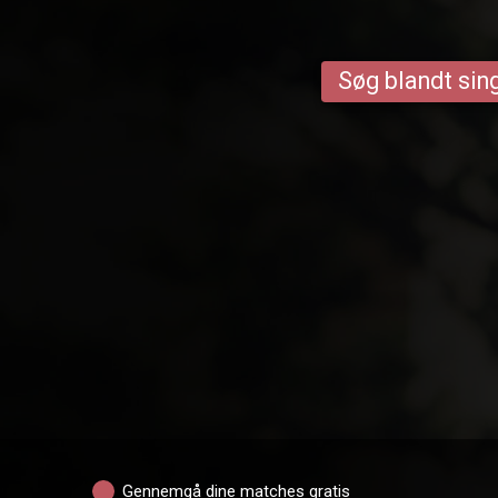
Søg blandt sing
Gennemgå dine matches gratis