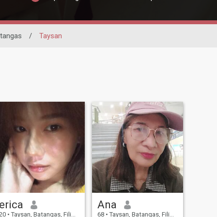
tangas
/
Taysan
erica
Ana
20
•
Taysan, Batangas, Filippinerne
68
•
Taysan, Batangas, Filippinerne