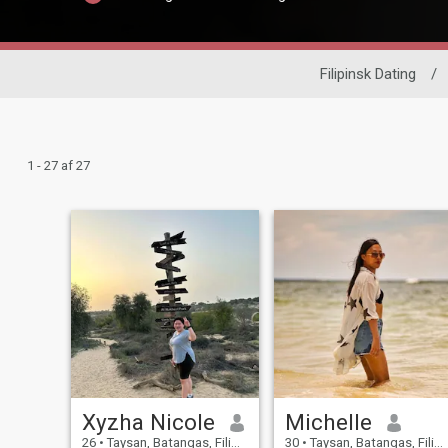
Filipinsk Dating
/
1 - 27 af 27
Xyzha Nicole
Michelle
26
•
Taysan, Batangas, Filippinerne
30
•
Taysan, Batangas, Filippinerne