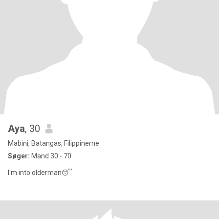
Aya
, 30
Mabini, Batangas, Filippinerne
Søger:
Mand 30 - 70
I'm into olderman😴