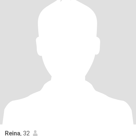
Reina
, 32