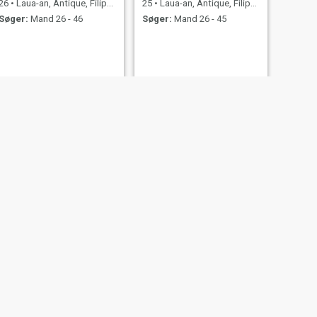
26
•
Laua-an, Antique, Filippinerne
25
•
Laua-an, Antique, Filippinerne
Søger:
Mand 26 - 46
Søger:
Mand 26 - 45
NÆSTE
Edith
47
•
Laua-an, Antique, Filippinerne
Søger:
Mand 42 - 60