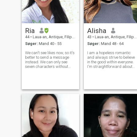
Ria
Alisha
44
•
Laua-an, Antique, Filippinerne
43
•
Laua-an, Antique, Filippinerne
Søger:
Mand 40 - 55
Søger:
Mand 48 - 64
We can't see likes now, so it's
I am a hopeless romantic
better to send a message
and always strive to believe
instead. We can only see
in the good within everyone.
seven characters without
I'm straightforward about
space. Be smart how to send
my needs, and honest when I
your messages haha. It's a
feel hurt. I am looking for an
challenge like decoding lol
equally positive partner who
Pros: Verified Profile. Sent my
loves to try new experiences
Passport as a Proof. Real A
and is a great and open