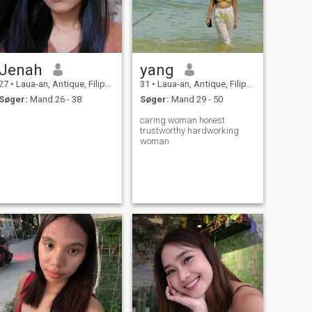
Jenah
yang
27
•
Laua-an, Antique, Filippinerne
31
•
Laua-an, Antique, Filippinerne
Søger:
Mand 26 - 38
Søger:
Mand 29 - 50
caring woman honest
trustworthy hardworking
woman