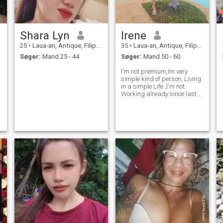
Shara Lyn
Irene
25
•
Laua-an, Antique, Filippinerne
35
•
Laua-an, Antique, Filippinerne
Søger:
Mand 25 - 44
Søger:
Mand 50 - 60
I'm not premium,Im very
simple kind of person, Living
in a simple Life ,I'm not
Working already since last
year bcoz of my health
condition,I Am A person with
disability coz of polycythemia
Vera.