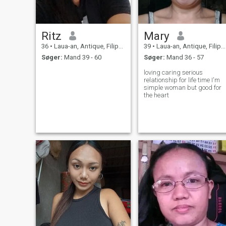
Ritz
Mary
36
•
Laua-an, Antique, Filippinerne
39
•
Laua-an, Antique, Filippinerne
Søger:
Mand 39 - 60
Søger:
Mand 36 - 57
loving caring serious
relationship for life time I'm
simple woman but good for
the heart