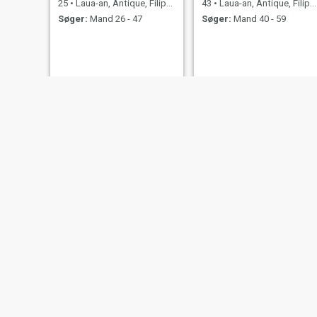
25
•
Laua-an, Antique, Filippinerne
43
•
Laua-an, Antique, Filippinerne
Søger:
Mand 26 - 47
Søger:
Mand 40 - 59
Rojane
Nerie mae
26
•
Laua-an, Antique, Filippinerne
37
•
Laua-an, Antique, Filippinerne
Søger:
Mand 26 - 46
Søger:
Mand 33 - 54