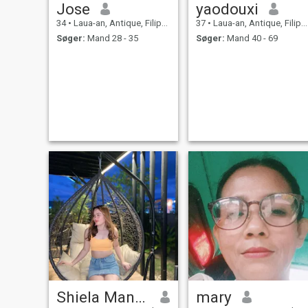
Jose
yaodouxi
34
•
Laua-an, Antique, Filippinerne
37
•
Laua-an, Antique, Filippinerne
Søger:
Mand 28 - 35
Søger:
Mand 40 - 69
Shiela Manuel
mary