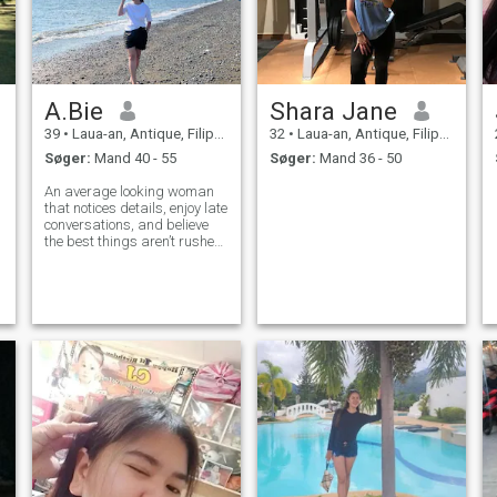
A.Bie
Shara Jane
39
•
Laua-an, Antique, Filippinerne
32
•
Laua-an, Antique, Filippinerne
Søger:
Mand 40 - 55
Søger:
Mand 36 - 50
An average looking woman
that notices details, enjoy late
conversations, and believe
the best things aren’t rushed.
Some stories are better
discovered slowly.