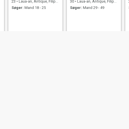
23
•
Laua-an, Antique, Filippinerne
30
•
Laua-an, Antique, Filippinerne
Søger:
Mand 18 - 25
Søger:
Mand 29 - 49
Rhea
Ge
23
•
Laua-an, Antique, Filippinerne
25
•
Laua-an, Antique, Filippinerne
Søger:
Mand 24 - 43
Søger:
Mand 26 - 47