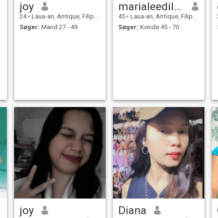
joy
marialeedilao
24
•
Laua-an, Antique, Filippinerne
45
•
Laua-an, Antique, Filippinerne
Søger:
Mand 27 - 49
Søger:
Kvinde 45 - 70
joy
Diana