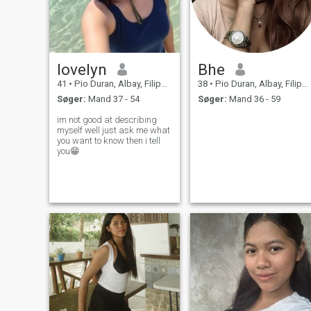
lovelyn
Bhe
41
•
Pio Duran, Albay, Filippinerne
38
•
Pio Duran, Albay, Filippinerne
Søger:
Mand 37 - 54
Søger:
Mand 36 - 59
im not good at describing
myself well just ask me what
you want to know then i tell
you😁