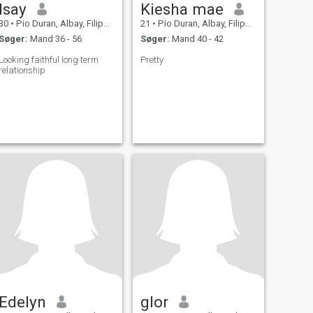
Isay
Kiesha mae
30
•
Pio Duran, Albay, Filippinerne
21
•
Pio Duran, Albay, Filippinerne
Søger:
Mand 36 - 56
Søger:
Mand 40 - 42
Looking faithful long term
Pretty
relationship
Edelyn
glor