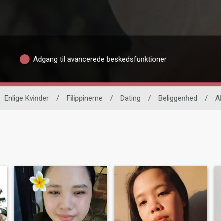
Adgang til avancerede beskedsfunktioner
Enlige Kvinder
/
Filippinerne
/
Dating
/
Beliggenhed
/
A