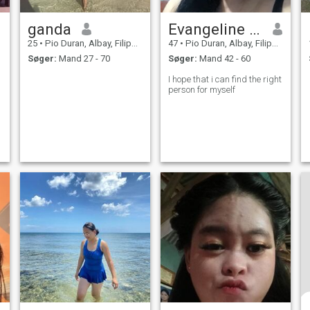
ganda
Evangeline Andaya ward
25
•
Pio Duran, Albay, Filippinerne
47
•
Pio Duran, Albay, Filippinerne
Søger:
Mand 27 - 70
Søger:
Mand 42 - 60
n
I hope that i can find the right
person for myself