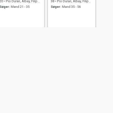
20
•
Pio Duran, Albay, Filippinerne
38
•
Pio Duran, Albay, Filippinerne
Søger:
Mand 21 - 35
Søger:
Mand 35 - 56
ilippinerne
 56