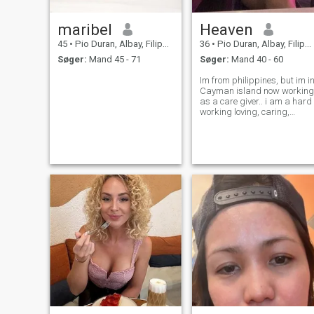
maribel
Heaven
45
•
Pio Duran, Albay, Filippinerne
36
•
Pio Duran, Albay, Filippinerne
Søger:
Mand 45 - 71
Søger:
Mand 40 - 60
Im from philippines, but im i
Cayman island now working
as a care giver.. i am a hard
working loving, caring,
honest and simple person