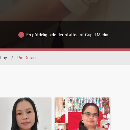
En pålidelig side der støttes af Cupid Media
lbay
/
Pio Duran