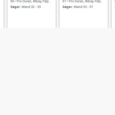
30
•
Pio Duran, Albay, Filippinerne
37
•
Pio Duran, Albay, Filippinerne
Søger:
Mand 32 - 55
Søger:
Mand 35 - 57
hannah
Grace
, Albay, Filippinerne
25
•
Pio Duran, Albay, Filippinerne
39
•
Pio Duran, Albay, F
d 32 - 53
Søger:
Mand 25 - 44
Søger:
Mand 35 -