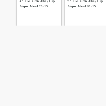
47
•
Pio Duran, Albay, Filippinerne
27
•
Pio Duran, Albay, Filippinerne
Søger:
Mand 47 - 50
Søger:
Mand 30 - 55
Layla
36
•
Pio Duran
Søger:
Man