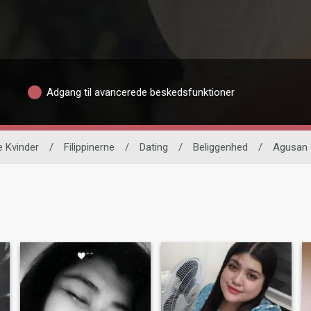
Adgang til avancerede beskedsfunktioner
e Kvinder
/
Filippinerne
/
Dating
/
Beliggenhed
/
Agusan 