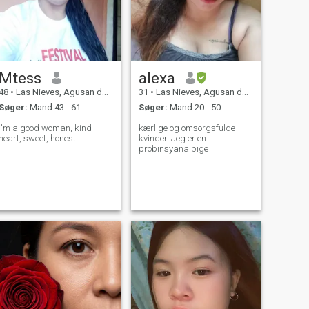
Mtess
alexa
48
•
Las Nieves, Agusan del Norte, Filippinerne
31
•
Las Nieves, Agusan del Norte, Filippinerne
Søger:
Mand 43 - 61
Søger:
Mand 20 - 50
I'm a good woman, kind
kærlige og omsorgsfulde
heart, sweet, honest
kvinder. Jeg er en
probinsyana pige