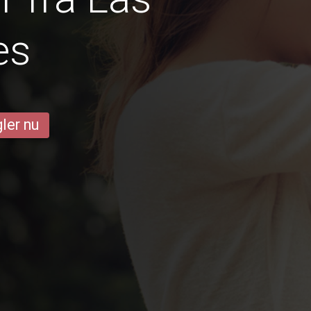
es
ler nu