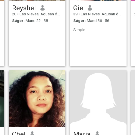
Reyshel
Gie
20
•
Las Nieves, Agusan del Norte, Filippinerne
39
•
Las Nieves, Agusan del Norte, Filippinerne
Søger:
Mand 22 - 38
Søger:
Mand 36 - 56
Simple
Chel
Maria