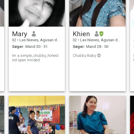
Mary
Khien
32
•
Las Nieves, Agusan del Norte, Filippinerne
32
•
Las Nieves, Agusan del Norte, Filippinerne
Søger:
Mand 30 - 51
Søger:
Mand 28 - 50
Im a simple,,chubby,,honest
Chubby Baby 😍
not open minded