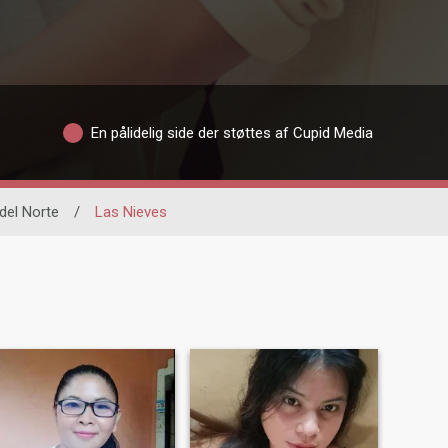
En pålidelig side der støttes af Cupid Media
del Norte
/
Las Nieves