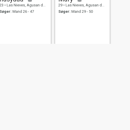
23
•
Las Nieves, Agusan del Norte, Filippinerne
29
•
Las Nieves, Agusan del Norte, Filippinerne
Søger:
Mand 26 - 47
Søger:
Mand 29 - 50
Lovely
38
•
Las Nieves, Agusan del Norte, Filippinerne