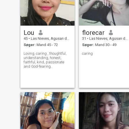
Lou
florecar
45
•
Las Nieves, Agusan del Norte, Filippinerne
31
•
Las Nieves, Agusan del Norte, Filippinerne
Søger:
Mand 45 - 72
Søger:
Mand 30 - 49
Loving, caring , thoughtful,
caring
understanding, honest,
faithful, kind, passionate
and God-fearing..