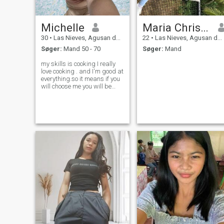
Michelle
Maria Christinia
30
•
Las Nieves, Agusan del Norte, Filippinerne
22
•
Las Nieves, Agusan del Norte, Filippinerne
Søger:
Mand 50 - 70
Søger:
Mand
my skills is cooking I really
love cooking . and I'm good at
everything.so it means if you
will choose me you will be
have a good and kind
partner.i love to plants,too I
can work all kind of jobs