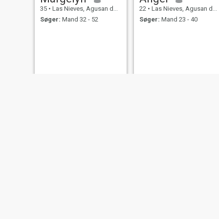
35
•
Las Nieves, Agusan del Norte, Filippinerne
22
•
Las Nieves, Agusan del Norte, Filippinerne
Søger:
Mand 32 - 52
Søger:
Mand 23 - 40
Rosejean
26
•
Las Nieves, Agusan del Norte, Filippinerne