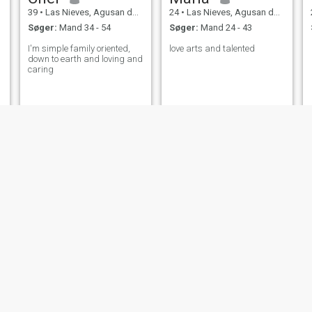
39
•
Las Nieves, Agusan del Norte, Filippinerne
24
•
Las Nieves, Agusan del Norte, Filippinerne
Søger:
Mand 34 - 54
Søger:
Mand 24 - 43
I'm simple family oriented,
love arts and talented
down to earth and loving and
caring
mary
Amanda
27
•
Las Nieves, Agusan del Norte, Filippinerne
37
•
Las Nieves, Agusan del Norte, Filippinerne