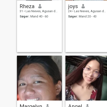
Rheza
joys
31
•
Las Nieves, Agusan del Norte, Filippinerne
24
•
Las Nieves, Agusan del Norte, Filippinerne
Søger:
Mand 40 - 60
Søger:
Mand 20 - 43
Margelyn
Angel