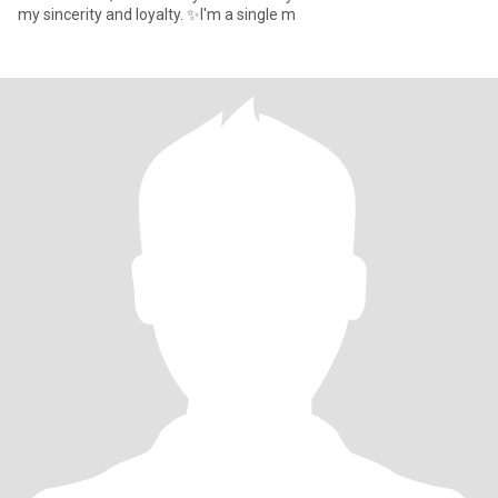
my sincerity and loyalty. ✨I'm a single m