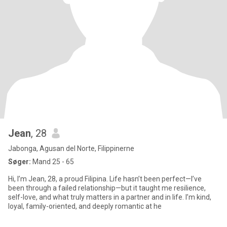
Jean
, 28
Jabonga, Agusan del Norte, Filippinerne
Søger:
Mand 25 - 65
Hi, I’m Jean, 28, a proud Filipina. Life hasn’t been perfect—I’ve
been through a failed relationship—but it taught me resilience,
self-love, and what truly matters in a partner and in life. I’m kind,
loyal, family-oriented, and deeply romantic at he