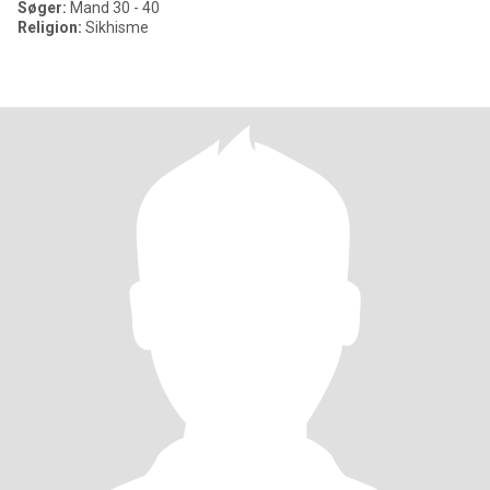
Søger:
Mand 30 - 40
Religion:
Sikhisme