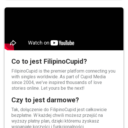
Co to jest FilipinoCupid?
FilipinoCupid is the premier platform connecting you
with singles worldwide. As part of Cupid Media
since 2004, we've inspired thousands of love
stories online. Let yours be the next!
Czy to jest darmowe?
Tak, dołączenie do FilipinoCupid jest całkowicie
bezpłatne. W każdej chwili możesz przejść na
wyższy płatny plan, dzięki któremu zyskasz
wspaniałe korzyści i funkcjonalności.