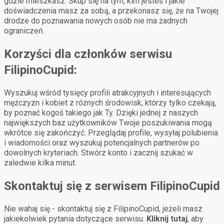
gdzie mieszkasz. Skup się na tym, kim jesteś i jakie
doświadczenia masz za sobą, a przekonasz się, że na Twojej
drodze do poznawania nowych osób nie ma żadnych
ograniczeń.
Korzyści dla członków serwisu
FilipinoCupid:
Wyszukuj wśród tysięcy profili atrakcyjnych i interesujących
mężczyzn i kobiet z różnych środowisk, którzy tylko czekają,
by poznać kogoś takiego jak Ty. Dzięki jednej z naszych
największych baz użytkowników Twoje poszukiwania mogą
wkrótce się zakończyć. Przeglądaj profile, wysyłaj polubienia
i wiadomości oraz wyszukuj potencjalnych partnerów po
dowolnych kryteriach. Stwórz konto i zacznij szukać w
zaledwie kilka minut.
Skontaktuj się z serwisem FilipinoCupid
Nie wahaj się - skontaktuj się z FilipinoCupid, jeżeli masz
jakiekolwiek pytania dotyczące serwisu.
Kliknij tutaj
, aby