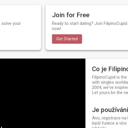
Join for Free
 solve your
Ready to start dating? Join FilipinoCupid 
now!
Get Started
Co je Filipi
FilipinoCupid is th
with singles worldw
2004, we've inspire
Let yours be the ne
Je používán
Ano, registrace na 
lepší funkce a více