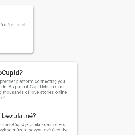
for free right
noCupid?
e premier platform connecting you
ide. As part of Cupid Media since
d thousands of love stories online.
xt!
í bezplatné?
FilipinoCupid je zcela zdarma. Pro
 výhod můžete povýšit své členství